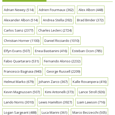
Adrian Newey
(514)
Adrien Fourmaux
(362)
Alex Albon
(448)
Alexander Albon
(514)
Andrea Stella
(392)
Brad Binder
(372)
Carlos Sainz
(2377)
Charles Leclerc
(2724)
Christian Horner
(1100)
Daniel Ricciardo
(1010)
Elfyn Evans
(507)
Enea Bastianini
(416)
Esteban Ocon
(785)
Fabio Quartararo
(531)
Fernando Alonso
(2232)
Francesco Bagnaia
(940)
George Russell
(2209)
Helmut Marko
(679)
Johann Zarco
(367)
Kalle Rovanpera
(416)
Kevin Magnussen
(507)
Kimi Antonelli
(373)
Lance Stroll
(926)
Lando Norris
(3010)
Lewis Hamilton
(3927)
Liam Lawson
(716)
Logan Sargeant
(488)
Luca Marini
(361)
Marco Bezzecchi
(505)