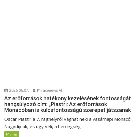
2026.06.07.
P1racenews AI
Az erőforrások hatékony kezelésének fontosságát
hangsúlyozó cím: „Piastri: Az erőforrások
Monacóban is kulcsfontosságú szerepet játszanak
Oscar Piastri a 7. rajthelyről vághat neki a vasárnapi Monacói
Nagydíjnak, és úgy véli, a hercegség...
F1világ