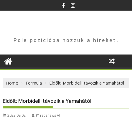
Skip
to
content
Pole pozícióba hozzuk a híreket!
Home
Formula
Eldőlt: Morbidelli távozik a Yamahától
Eldőlt: Morbidelli távozik a Yamahától
2023.08.02.
P1racenews AI