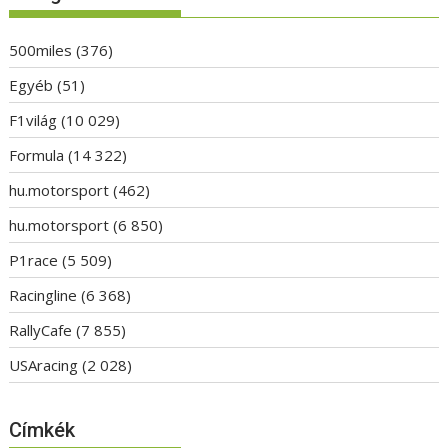
500miles
(376)
Egyéb
(51)
F1világ
(10 029)
Formula
(14 322)
hu.motorsport
(462)
hu.motorsport
(6 850)
P1race
(5 509)
Racingline
(6 368)
RallyCafe
(7 855)
USAracing
(2 028)
Címkék