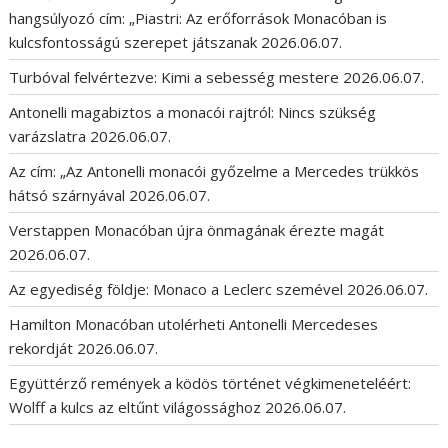
hangsúlyozó cím: „Piastri: Az erőforrások Monacóban is
kulcsfontosságú szerepet játszanak
2026.06.07.
Turbóval felvértezve: Kimi a sebesség mestere
2026.06.07.
Antonelli magabiztos a monacói rajtról: Nincs szükség
varázslatra
2026.06.07.
Az cím: „Az Antonelli monacói győzelme a Mercedes trükkös
hátsó szárnyával
2026.06.07.
Verstappen Monacóban újra önmagának érezte magát
2026.06.07.
Az egyediség földje: Monaco a Leclerc szemével
2026.06.07.
Hamilton Monacóban utolérheti Antonelli Mercedeses
rekordját
2026.06.07.
Együttérző remények a ködös történet végkimeneteléért:
Wolff a kulcs az eltűnt világossághoz
2026.06.07.