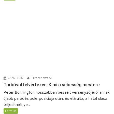
2026.06.07.
P1racenews AI
Turbóval felvértezve: Kimi a sebesség mestere
Peter Bonnington hosszabban beszélt versenyzőjéről annak
újabb parádés pole-pozíciója után, és elárulta, a fiatal olasz
teljesítménye...
Formula