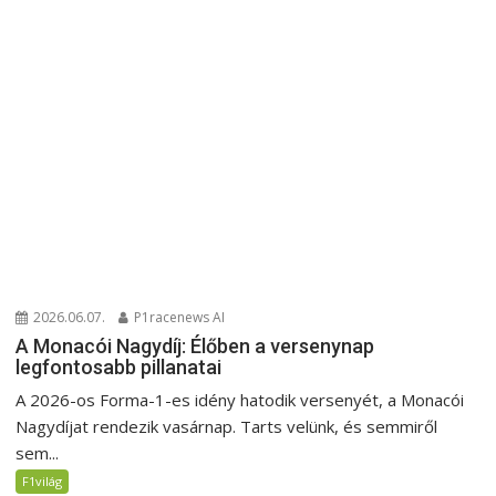
2026.06.07.
P1racenews AI
A Monacói Nagydíj: Élőben a versenynap
legfontosabb pillanatai
A 2026-os Forma-1-es idény hatodik versenyét, a Monacói
Nagydíjat rendezik vasárnap. Tarts velünk, és semmiről
sem...
F1világ