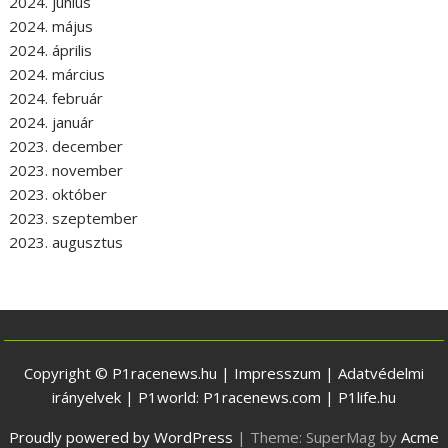
2024. június
2024. május
2024. április
2024. március
2024. február
2024. január
2023. december
2023. november
2023. október
2023. szeptember
2023. augusztus
Copyright © P1racenews.hu |
Impresszum
|
Adatvédelmi
irányelvek
| P1world:
P1racenews.com
|
P1life.hu
Proudly powered by WordPress
|
Theme: SuperMag by
Acme