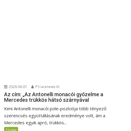
2026.06.07.
P1racenews AI
Az cím: „Az Antonelli monacói győzelme a
Mercedes trükkös hátsó szárnyával
Kimi Antonelli monacói pole-pozíciója több tényező
szerencsés együttállásának eredménye volt, ám a
Mercedes egyik apró, trükkös...
F1világ