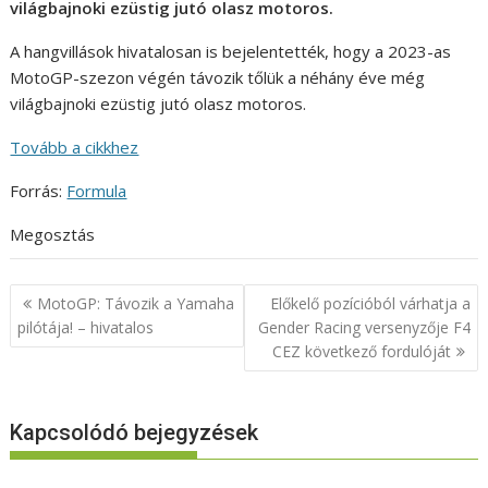
világbajnoki ezüstig jutó olasz motoros.
A hangvillások hivatalosan is bejelentették, hogy a 2023-as
MotoGP-szezon végén távozik tőlük a néhány éve még
világbajnoki ezüstig jutó olasz motoros.
Tovább a cikkhez
Forrás:
Formula
Megosztás
Bejegyzés
MotoGP: Távozik a Yamaha
Előkelő pozícióból várhatja a
navigáció
pilótája! – hivatalos
Gender Racing versenyzője F4
CEZ következő fordulóját
Kapcsolódó bejegyzések