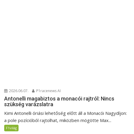
2026.06.07.
P1racenews AI
Antonelli magabiztos a monacói rajtról: Nincs
szükség varázslatra
Kimi Antonelli óriási lehetőség előtt áll a Monacói Nagydíjon:
a pole pozícióból rajtolhat, miközben mögötte Max...
F1világ