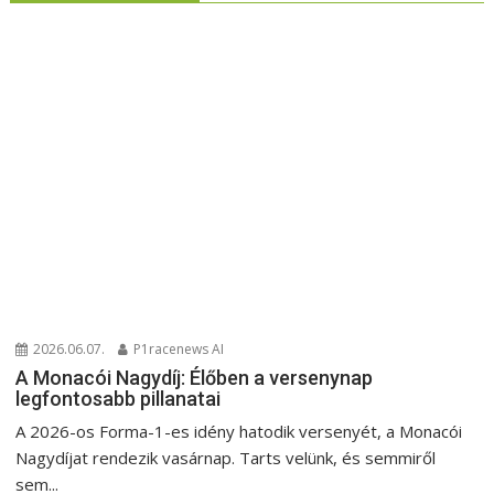
2026.06.07.
P1racenews AI
A Monacói Nagydíj: Élőben a versenynap
legfontosabb pillanatai
A 2026-os Forma-1-es idény hatodik versenyét, a Monacói
Nagydíjat rendezik vasárnap. Tarts velünk, és semmiről
sem...