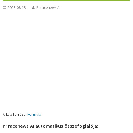
2023.08.13.
P1racenews AI
A kép forrása:
Formula
P1racenews AI automatikus összefoglalója: