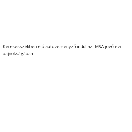
Kerekesszékben élő autóversenyző indul az IMSA jövő évi
bajnokságában