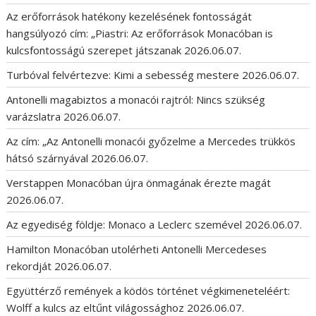
Az erőforrások hatékony kezelésének fontosságát
hangsúlyozó cím: „Piastri: Az erőforrások Monacóban is
kulcsfontosságú szerepet játszanak
2026.06.07.
Turbóval felvértezve: Kimi a sebesség mestere
2026.06.07.
Antonelli magabiztos a monacói rajtról: Nincs szükség
varázslatra
2026.06.07.
Az cím: „Az Antonelli monacói győzelme a Mercedes trükkös
hátsó szárnyával
2026.06.07.
Verstappen Monacóban újra önmagának érezte magát
2026.06.07.
Az egyediség földje: Monaco a Leclerc szemével
2026.06.07.
Hamilton Monacóban utolérheti Antonelli Mercedeses
rekordját
2026.06.07.
Együttérző remények a ködös történet végkimeneteléért:
Wolff a kulcs az eltűnt világossághoz
2026.06.07.