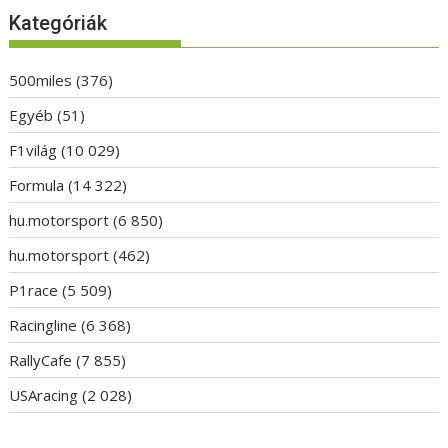
Kategóriák
500miles
(376)
Egyéb
(51)
F1világ
(10 029)
Formula
(14 322)
hu.motorsport
(6 850)
hu.motorsport
(462)
P1race
(5 509)
Racingline
(6 368)
RallyCafe
(7 855)
USAracing
(2 028)