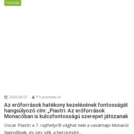
Formula
2026.06.07.
P1racenews AI
Az erőforrások hatékony kezelésének fontosságát
hangsúlyozó cím: „Piastri: Az erőforrások
Monacóban is kulcsfontosságú szerepet játszanak
Oscar Piastri a 7. rajthelyről vághat neki a vasárnapi Monacói
Nagydíjnak, és úgy véli, a hercegség...