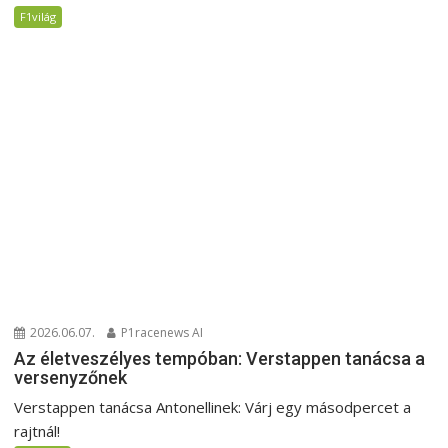
F1világ
2026.06.07.
P1racenews AI
Az életveszélyes tempóban: Verstappen tanácsa a
versenyzőnek
Verstappen tanácsa Antonellinek: Várj egy másodpercet a
rajtnál!