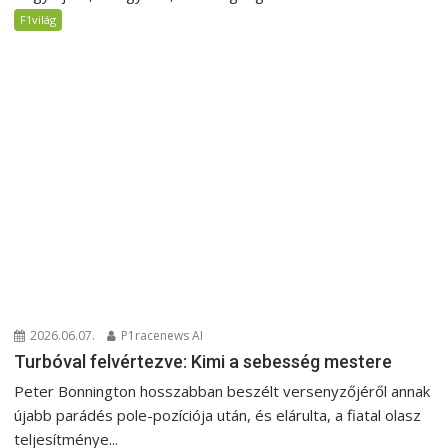
F1világ
2026.06.07.
P1racenews AI
Turbóval felvértezve: Kimi a sebesség mestere
Peter Bonnington hosszabban beszélt versenyzőjéről annak
újabb parádés pole-pozíciója után, és elárulta, a fiatal olasz
teljesítménye...