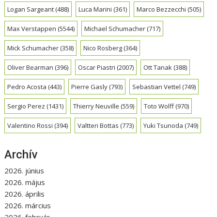
Logan Sargeant
(488)
Luca Marini
(361)
Marco Bezzecchi
(505)
Max Verstappen
(5544)
Michael Schumacher
(717)
Mick Schumacher
(358)
Nico Rosberg
(364)
Oliver Bearman
(396)
Oscar Piastri
(2007)
Ott Tanak
(388)
Pedro Acosta
(443)
Pierre Gasly
(793)
Sebastian Vettel
(749)
Sergio Perez
(1431)
Thierry Neuville
(559)
Toto Wolff
(970)
Valentino Rossi
(394)
Valtteri Bottas
(773)
Yuki Tsunoda
(749)
Archív
2026. június
2026. május
2026. április
2026. március
2026. február