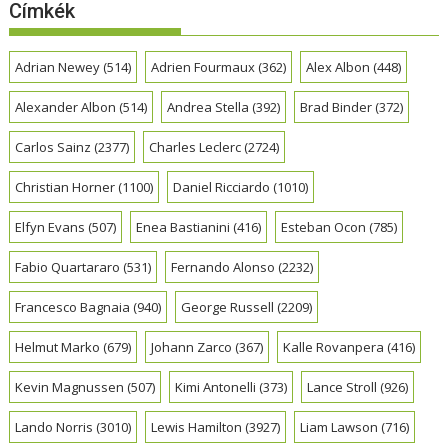
Címkék
Adrian Newey
(514)
Adrien Fourmaux
(362)
Alex Albon
(448)
Alexander Albon
(514)
Andrea Stella
(392)
Brad Binder
(372)
Carlos Sainz
(2377)
Charles Leclerc
(2724)
Christian Horner
(1100)
Daniel Ricciardo
(1010)
Elfyn Evans
(507)
Enea Bastianini
(416)
Esteban Ocon
(785)
Fabio Quartararo
(531)
Fernando Alonso
(2232)
Francesco Bagnaia
(940)
George Russell
(2209)
Helmut Marko
(679)
Johann Zarco
(367)
Kalle Rovanpera
(416)
Kevin Magnussen
(507)
Kimi Antonelli
(373)
Lance Stroll
(926)
Lando Norris
(3010)
Lewis Hamilton
(3927)
Liam Lawson
(716)