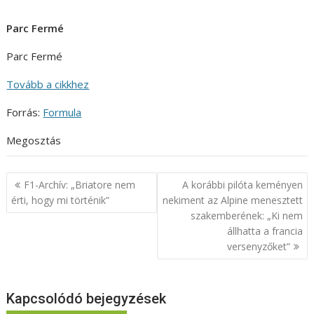
Parc Fermé
Parc Fermé
Tovább a cikkhez
Forrás:
Formula
Megosztás
Bejegyzés
F1-Archív: „Briatore nem
A korábbi pilóta keményen
navigáció
érti, hogy mi történik”
nekiment az Alpine menesztett
szakemberének: „Ki nem
állhatta a francia
versenyzőket”
Kapcsolódó bejegyzések