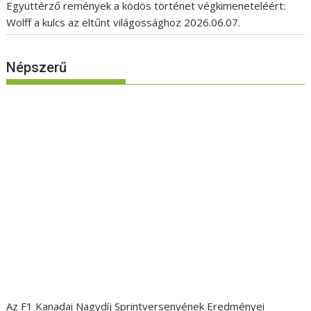
Együttérző remények a ködös történet végkimeneteléért:
Wolff a kulcs az eltűnt világossághoz
2026.06.07.
Népszerű
Az F1 Kanadai Nagydíj Sprintversenyének Eredményei