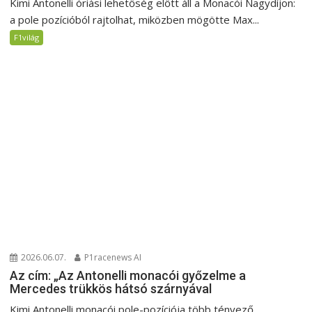
Kimi Antonelli óriási lehetőség előtt áll a Monacói Nagydíjon:
a pole pozícióból rajtolhat, miközben mögötte Max...
F1világ
2026.06.07.
P1racenews AI
Az cím: „Az Antonelli monacói győzelme a
Mercedes trükkös hátsó szárnyával
Kimi Antonelli monacói pole-pozíciója több tényező