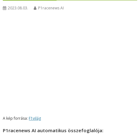
2023.08.03.
P1racenews AI
A kép forrása:
F1világ
P1racenews AI automatikus összefoglalója: