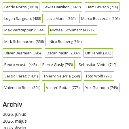
Lando Norris
(3010)
Lewis Hamilton
(3927)
Liam Lawson
(716)
Logan Sargeant
(488)
Luca Marini
(361)
Marco Bezzecchi
(505)
Max Verstappen
(5544)
Michael Schumacher
(717)
Mick Schumacher
(358)
Nico Rosberg
(364)
Oliver Bearman
(396)
Oscar Piastri
(2007)
Ott Tanak
(388)
Pedro Acosta
(443)
Pierre Gasly
(793)
Sebastian Vettel
(749)
Sergio Perez
(1431)
Thierry Neuville
(559)
Toto Wolff
(970)
Valentino Rossi
(394)
Valtteri Bottas
(773)
Yuki Tsunoda
(749)
Archív
2026. június
2026. május
2026. április