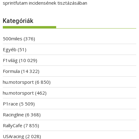
sprintfutam incidensének tisztázásában
Kategóriák
500miles
(376)
Egyéb
(51)
F1világ
(10 029)
Formula
(14 322)
hu.motorsport
(6 850)
hu.motorsport
(462)
P1race
(5 509)
Racingline
(6 368)
RallyCafe
(7 855)
USAracing
(2 028)