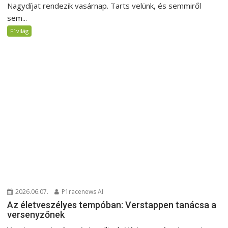
Nagydíjat rendezik vasárnap. Tarts velünk, és semmiről
sem...
F1világ
2026.06.07.
P1racenews AI
Az életveszélyes tempóban: Verstappen tanácsa a
versenyzőnek