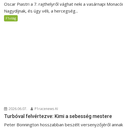
Oscar Piastri a 7. rajthelyről vághat neki a vasárnapi Monacói
Nagydíjnak, és úgy véli, a hercegség...
F1világ
2026.06.07.
P1racenews AI
Turbóval felvértezve: Kimi a sebesség mestere
Peter Bonnington hosszabban beszélt versenyzőjéről annak