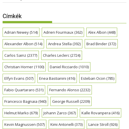
Címkék
Adrian Newey
(514)
Adrien Fourmaux
(362)
Alex Albon
(448)
Alexander Albon
(514)
Andrea Stella
(392)
Brad Binder
(372)
Carlos Sainz
(2377)
Charles Leclerc
(2724)
Christian Horner
(1100)
Daniel Ricciardo
(1010)
Elfyn Evans
(507)
Enea Bastianini
(416)
Esteban Ocon
(785)
Fabio Quartararo
(531)
Fernando Alonso
(2232)
Francesco Bagnaia
(940)
George Russell
(2209)
Helmut Marko
(679)
Johann Zarco
(367)
Kalle Rovanpera
(416)
Kevin Magnussen
(507)
Kimi Antonelli
(373)
Lance Stroll
(926)