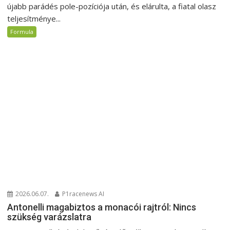
újabb parádés pole-pozíciója után, és elárulta, a fiatal olasz
teljesítménye...
Formula
2026.06.07.
P1racenews AI
Antonelli magabiztos a monacói rajtról: Nincs
szükség varázslatra