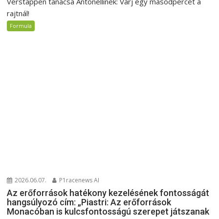
Verstappen tanácsa Antonellinek: Várj egy másodpercet a
rajtnál!
Formula
2026.06.07.
P1racenews AI
Az erőforrások hatékony kezelésének fontosságát
hangsúlyozó cím: „Piastri: Az erőforrások
Monacóban is kulcsfontosságú szerepet játszanak