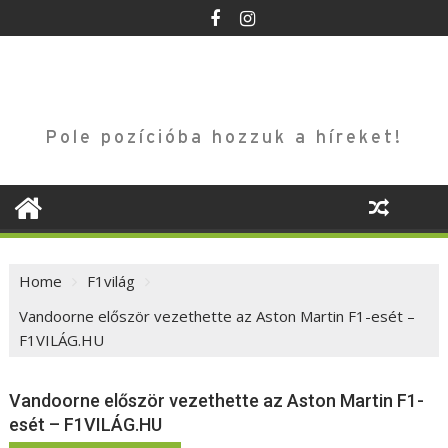
Skip
to
content
Pole pozícióba hozzuk a híreket!
Home
F1világ
Vandoorne először vezethette az Aston Martin F1-esét –
F1VILÁG.HU
Vandoorne először vezethette az Aston Martin F1-
esét – F1VILÁG.HU