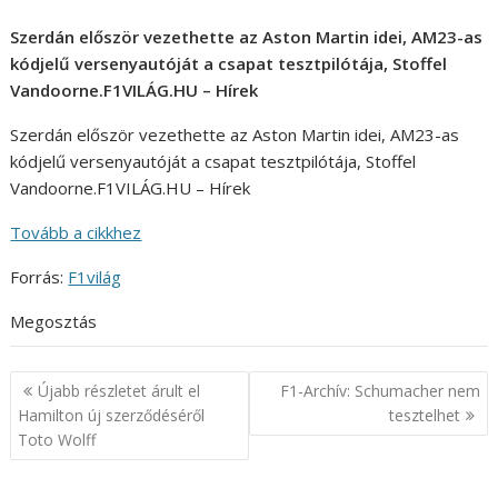
Szerdán először vezethette az Aston Martin idei, AM23-as
kódjelű versenyautóját a csapat tesztpilótája, Stoffel
Vandoorne.F1VILÁG.HU – Hírek
Szerdán először vezethette az Aston Martin idei, AM23-as
kódjelű versenyautóját a csapat tesztpilótája, Stoffel
Vandoorne.F1VILÁG.HU – Hírek
Tovább a cikkhez
Forrás:
F1világ
Megosztás
Bejegyzés
Újabb részletet árult el
F1-Archív: Schumacher nem
navigáció
Hamilton új szerződéséről
tesztelhet
Toto Wolff