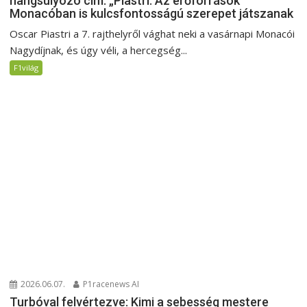
hangsúlyozó cím: „Piastri: Az erőforrások
Monacóban is kulcsfontosságú szerepet játszanak
Oscar Piastri a 7. rajthelyről vághat neki a vasárnapi Monacói
Nagydíjnak, és úgy véli, a hercegség...
F1világ
2026.06.07.
P1racenews AI
Turbóval felvértezve: Kimi a sebesség mestere