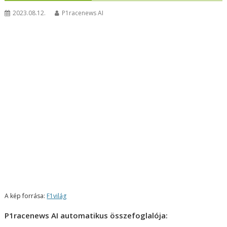
2023.08.12.
P1racenews AI
A kép forrása:
F1világ
P1racenews AI automatikus összefoglalója: