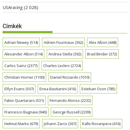
USAracing
(2 028)
Címkék
Adrian Newey
(514)
Adrien Fourmaux
(362)
Alex Albon
(448)
Alexander Albon
(514)
Andrea Stella
(392)
Brad Binder
(372)
Carlos Sainz
(2377)
Charles Leclerc
(2724)
Christian Horner
(1100)
Daniel Ricciardo
(1010)
Elfyn Evans
(507)
Enea Bastianini
(416)
Esteban Ocon
(785)
Fabio Quartararo
(531)
Fernando Alonso
(2232)
Francesco Bagnaia
(940)
George Russell
(2209)
Helmut Marko
(679)
Johann Zarco
(367)
Kalle Rovanpera
(416)