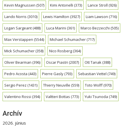
Kevin Magnussen
(507)
Kimi Antonelli
(373)
Lance Stroll
(926)
Lando Norris
(3010)
Lewis Hamilton
(3927)
Liam Lawson
(716)
Logan Sargeant
(488)
Luca Marini
(361)
Marco Bezzecchi
(505)
Max Verstappen
(5544)
Michael Schumacher
(717)
Mick Schumacher
(358)
Nico Rosberg
(364)
Oliver Bearman
(396)
Oscar Piastri
(2007)
Ott Tanak
(388)
Pedro Acosta
(443)
Pierre Gasly
(793)
Sebastian Vettel
(749)
Sergio Perez
(1431)
Thierry Neuville
(559)
Toto Wolff
(970)
Valentino Rossi
(394)
Valtteri Bottas
(773)
Yuki Tsunoda
(749)
Archív
2026. június