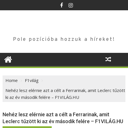
Skip
to
content
Pole pozícióba hozzuk a híreket!
Home
F1világ
Nehéz lesz elérnie azt a célt a Ferrarinak, amit Leclerc tűzött
ki az év második felére – F1VILÁG.HU
Nehéz lesz elérnie azt a célt a Ferrarinak, amit
Leclerc tűzött ki az év második felére – F1VILÁG.HU