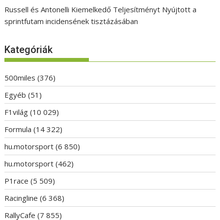
Russell és Antonelli Kiemelkedő Teljesítményt Nyújtott a
sprintfutam incidensének tisztázásában
Kategóriák
500miles
(376)
Egyéb
(51)
F1világ
(10 029)
Formula
(14 322)
hu.motorsport
(6 850)
hu.motorsport
(462)
P1race
(5 509)
Racingline
(6 368)
RallyCafe
(7 855)