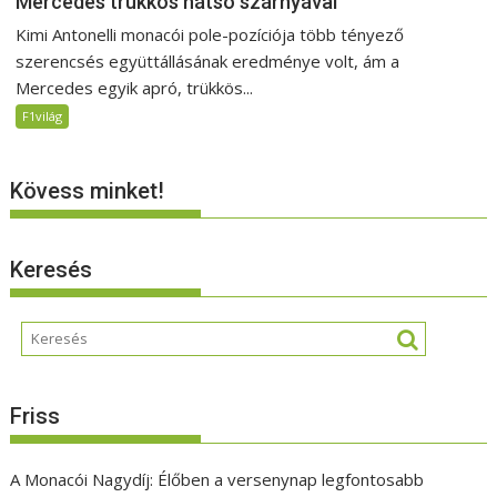
Mercedes trükkös hátsó szárnyával
Kimi Antonelli monacói pole-pozíciója több tényező
szerencsés együttállásának eredménye volt, ám a
Mercedes egyik apró, trükkös...
F1világ
Kövess minket!
Keresés
Friss
A Monacói Nagydíj: Élőben a versenynap legfontosabb