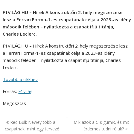
F1VILÁG.HU – Hírek A konstruktőri 2. hely megszerzése
lesz a Ferrari Forma-1-es csapatának célja a 2023-as idény
második felében – nyilatkozta a csapat ifjú titánja,
Charles Leclerc.
F1VILÁG.HU – Hírek A konstruktőri 2. hely megszerzése lesz
a Ferrari Forma-1-es csapatának célja a 2023-as idény
második felében – nyilatkozta a csapat ifjú titánja, Charles
Leclerc.
Tovább a cikkhez
Forrás:
F1világ
Megosztás
Bejegyzés
Red Bull: Newey több a
Mik azok a C-s gumik, és mit
navigáció
csapatnak, mint egy tervező
érdemes tudni róluk?