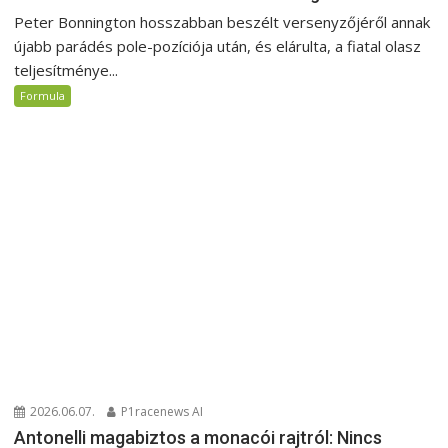
Peter Bonnington hosszabban beszélt versenyzőjéről annak
újabb parádés pole-pozíciója után, és elárulta, a fiatal olasz
teljesítménye...
Formula
2026.06.07.
P1racenews AI
Antonelli magabiztos a monacói rajtról: Nincs