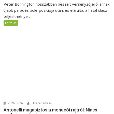
Peter Bonnington hosszabban beszélt versenyzőjéről annak
újabb parádés pole-pozíciója után, és elárulta, a fiatal olasz
teljesítménye...
Formula
2026.06.07.
P1racenews AI
Antonelli magabiztos a monacói rajtról: Nincs