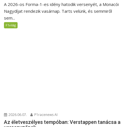
A 2026-os Forma-1-es idény hatodik versenyét, a Monacói
Nagydíjat rendezik vasárnap. Tarts velünk, és semmiről
sem...
F1világ
2026.06.07.
P1racenews AI
Az életveszélyes tempóban: Verstappen tanácsa a