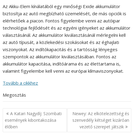
Az Akku-Elem kínálatából egy minőségi Exide akkumulátor
biztosítja az autó megbízható üzemelését, de más opciók is
elérhetőek a piacon. Fontos figyelembe venni az autóipar
technológiai fejlődését és az egyéni igényeket az akkumulátor
választásánál. Az akkumulátor kiválasztásánál mérlegelni kell
az autó típusát, a közlekedési szokásokat és az éghajlati
viszonyokat. Az indítókapacitás és a tartósság lényeges
szempontok az akkumulátor kiválasztásában. Fontos az
akkumulátor kapacitása, indítóárama és az élettartama is,
valamint figyelembe kell venni az európai klímaviszonyokat.
Tovább a cikkhez
Megosztás
Bejegyzés
A Katari Nagydíj: Szombati
Newey: Az elkötelezettség és
navigáció
események kibontakozása
szenvedély kétséget kizáróan
élőben
vezető szerepet játszik