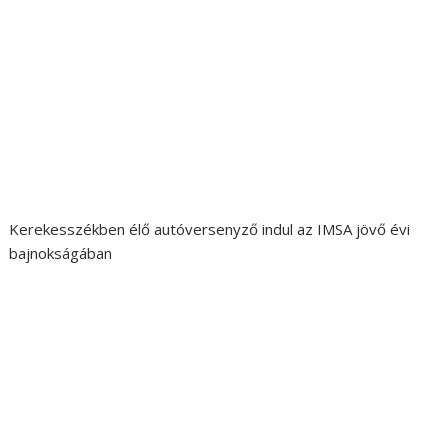
Kerekesszékben élő autóversenyző indul az IMSA jövő évi
bajnokságában