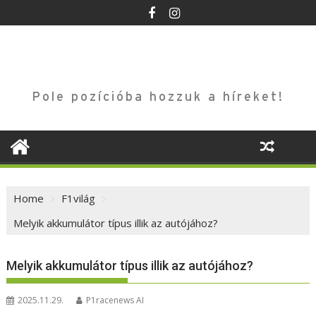
Skip
to
content
Pole pozícióba hozzuk a híreket!
Home
F1világ
Melyik akkumulátor típus illik az autójához?
Melyik akkumulátor típus illik az autójához?
2025.11.29.
P1racenews AI