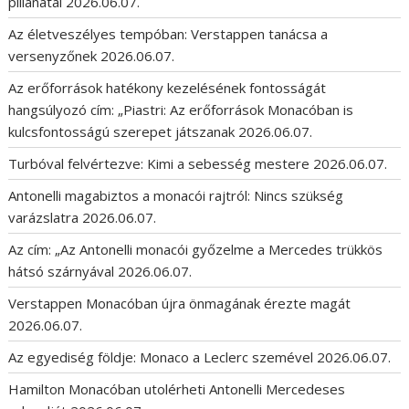
pillanatai
2026.06.07.
Az életveszélyes tempóban: Verstappen tanácsa a
versenyzőnek
2026.06.07.
Az erőforrások hatékony kezelésének fontosságát
hangsúlyozó cím: „Piastri: Az erőforrások Monacóban is
kulcsfontosságú szerepet játszanak
2026.06.07.
Turbóval felvértezve: Kimi a sebesség mestere
2026.06.07.
Antonelli magabiztos a monacói rajtról: Nincs szükség
varázslatra
2026.06.07.
Az cím: „Az Antonelli monacói győzelme a Mercedes trükkös
hátsó szárnyával
2026.06.07.
Verstappen Monacóban újra önmagának érezte magát
2026.06.07.
Az egyediség földje: Monaco a Leclerc szemével
2026.06.07.
Hamilton Monacóban utolérheti Antonelli Mercedeses