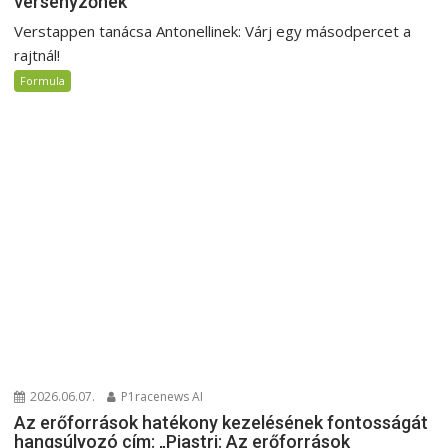
versenyzőnek
Verstappen tanácsa Antonellinek: Várj egy másodpercet a
rajtnál!
Formula
2026.06.07.
P1racenews AI
Az erőforrások hatékony kezelésének fontosságát
hangsúlyozó cím: „Piastri: Az erőforrások