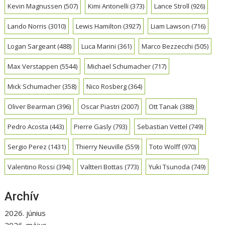
Kevin Magnussen
(507)
Kimi Antonelli
(373)
Lance Stroll
(926)
Lando Norris
(3010)
Lewis Hamilton
(3927)
Liam Lawson
(716)
Logan Sargeant
(488)
Luca Marini
(361)
Marco Bezzecchi
(505)
Max Verstappen
(5544)
Michael Schumacher
(717)
Mick Schumacher
(358)
Nico Rosberg
(364)
Oliver Bearman
(396)
Oscar Piastri
(2007)
Ott Tanak
(388)
Pedro Acosta
(443)
Pierre Gasly
(793)
Sebastian Vettel
(749)
Sergio Perez
(1431)
Thierry Neuville
(559)
Toto Wolff
(970)
Valentino Rossi
(394)
Valtteri Bottas
(773)
Yuki Tsunoda
(749)
Archív
2026. június