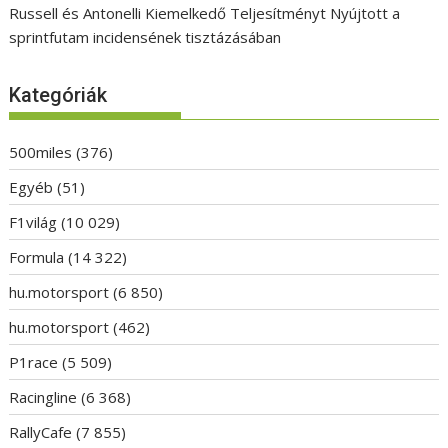
Russell és Antonelli Kiemelkedő Teljesítményt Nyújtott a
sprintfutam incidensének tisztázásában
Kategóriák
500miles
(376)
Egyéb
(51)
F1világ
(10 029)
Formula
(14 322)
hu.motorsport
(6 850)
hu.motorsport
(462)
P1race
(5 509)
Racingline
(6 368)
RallyCafe
(7 855)