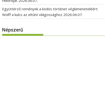
rekordját
2026.06.07.
Együttérző remények a ködös történet végkimeneteléért:
Wolff a kulcs az eltűnt világossághoz
2026.06.07.
Népszerű