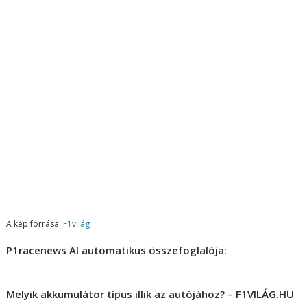
A kép forrása:
F1világ
P1racenews AI automatikus összefoglalója:
Melyik akkumulátor típus illik az autójához? – F1VILÁG.HU