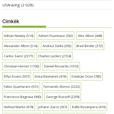
USAracing
(2 028)
Címkék
Adrian Newey
(514)
Adrien Fourmaux
(362)
Alex Albon
(448)
Alexander Albon
(514)
Andrea Stella
(392)
Brad Binder
(372)
Carlos Sainz
(2377)
Charles Leclerc
(2724)
Christian Horner
(1100)
Daniel Ricciardo
(1010)
Elfyn Evans
(507)
Enea Bastianini
(416)
Esteban Ocon
(785)
Fabio Quartararo
(531)
Fernando Alonso
(2232)
Francesco Bagnaia
(940)
George Russell
(2209)
Helmut Marko
(679)
Johann Zarco
(367)
Kalle Rovanpera
(416)