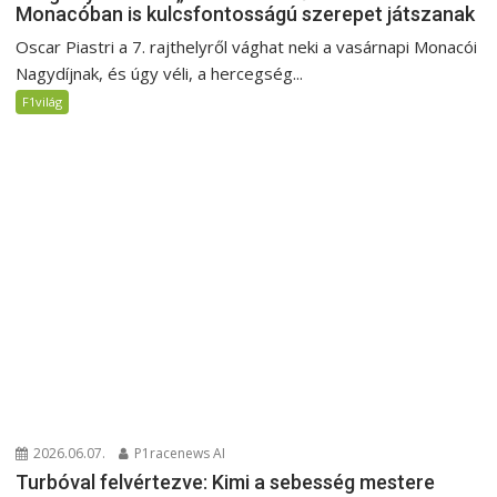
Monacóban is kulcsfontosságú szerepet játszanak
Oscar Piastri a 7. rajthelyről vághat neki a vasárnapi Monacói
Nagydíjnak, és úgy véli, a hercegség...
F1világ
2026.06.07.
P1racenews AI
Turbóval felvértezve: Kimi a sebesség mestere