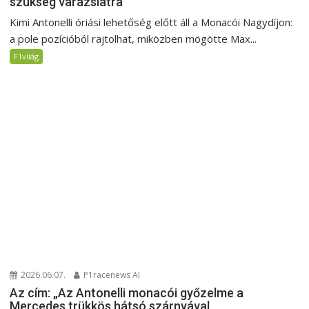
szükség varázslatra
Kimi Antonelli óriási lehetőség előtt áll a Monacói Nagydíjon:
a pole pozícióból rajtolhat, miközben mögötte Max...
F1világ
2026.06.07.
P1racenews AI
Az cím: „Az Antonelli monacói győzelme a
Mercedes trükkös hátsó szárnyával