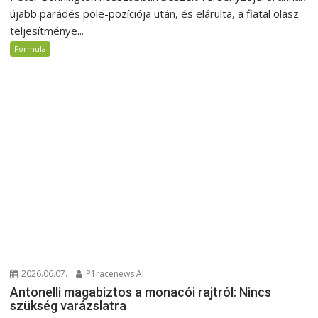
újabb parádés pole-pozíciója után, és elárulta, a fiatal olasz
teljesítménye...
Formula
2026.06.07.
P1racenews AI
Antonelli magabiztos a monacói rajtról: Nincs
szükség varázslatra