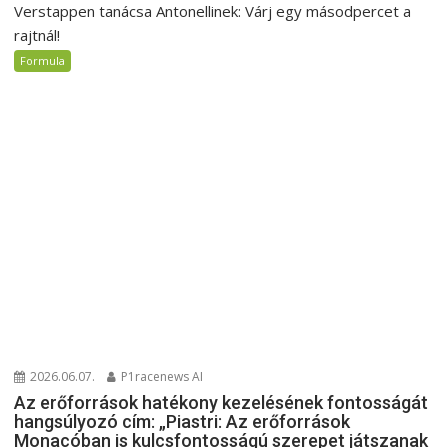
Verstappen tanácsa Antonellinek: Várj egy másodpercet a
rajtnál!
Formula
2026.06.07.
P1racenews AI
Az erőforrások hatékony kezelésének fontosságát
hangsúlyozó cím: „Piastri: Az erőforrások
Monacóban is kulcsfontosságú szerepet játszanak