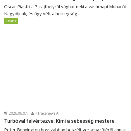
Oscar Piastri a 7. rajthelyről vághat neki a vasárnapi Monacói
Nagydíjnak, és úgy véli, a hercegség...
F1világ
2026.06.07.
P1racenews AI
Turbóval felvértezve: Kimi a sebesség mestere
Peter Bonnington hosszabban beszélt versenyzőjéről annak