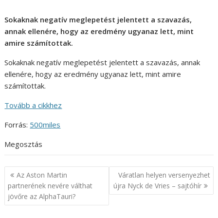
Sokaknak negatív meglepetést jelentett a szavazás,
annak ellenére, hogy az eredmény ugyanaz lett, mint
amire számítottak.
Sokaknak negatív meglepetést jelentett a szavazás, annak
ellenére, hogy az eredmény ugyanaz lett, mint amire
számítottak.
Tovább a cikkhez
Forrás:
500miles
Megosztás
Bejegyzés
Az Aston Martin
Váratlan helyen versenyezhet
navigáció
partnerének nevére válthat
újra Nyck de Vries – sajtóhír
jövőre az AlphaTauri?