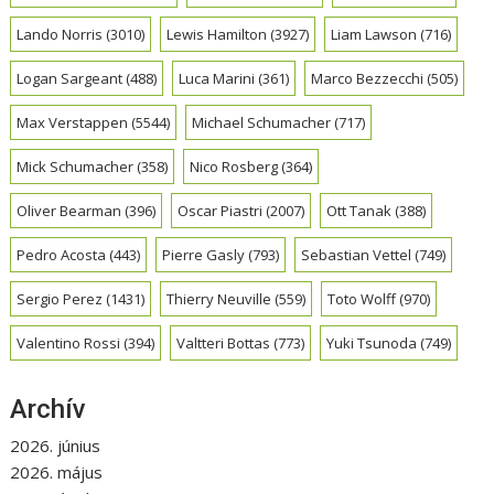
Lando Norris
(3010)
Lewis Hamilton
(3927)
Liam Lawson
(716)
Logan Sargeant
(488)
Luca Marini
(361)
Marco Bezzecchi
(505)
Max Verstappen
(5544)
Michael Schumacher
(717)
Mick Schumacher
(358)
Nico Rosberg
(364)
Oliver Bearman
(396)
Oscar Piastri
(2007)
Ott Tanak
(388)
Pedro Acosta
(443)
Pierre Gasly
(793)
Sebastian Vettel
(749)
Sergio Perez
(1431)
Thierry Neuville
(559)
Toto Wolff
(970)
Valentino Rossi
(394)
Valtteri Bottas
(773)
Yuki Tsunoda
(749)
Archív
2026. június
2026. május