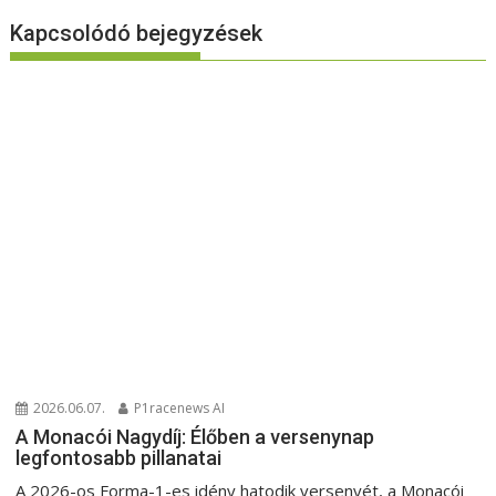
Kapcsolódó bejegyzések
2026.06.07.
P1racenews AI
A Monacói Nagydíj: Élőben a versenynap
legfontosabb pillanatai
A 2026-os Forma-1-es idény hatodik versenyét, a Monacói