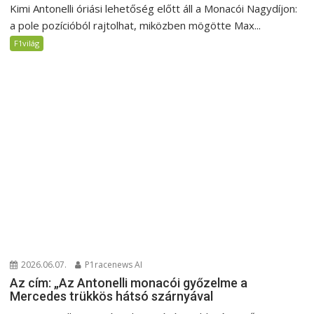
Kimi Antonelli óriási lehetőség előtt áll a Monacói Nagydíjon:
a pole pozícióból rajtolhat, miközben mögötte Max...
F1világ
2026.06.07.
P1racenews AI
Az cím: „Az Antonelli monacói győzelme a
Mercedes trükkös hátsó szárnyával