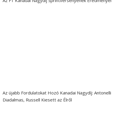
Az F1 Kanadai Nagydíj Sprintversenyének Eredményei
Az újabb Fordulatokat Hozó Kanadai Nagydíj: Antonelli
Diadalmas, Russell Kiesett az Élről