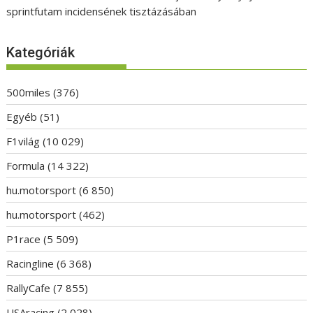
sprintfutam incidensének tisztázásában
Kategóriák
500miles
(376)
Egyéb
(51)
F1világ
(10 029)
Formula
(14 322)
hu.motorsport
(6 850)
hu.motorsport
(462)
P1race
(5 509)
Racingline
(6 368)
RallyCafe
(7 855)
USAracing
(2 028)