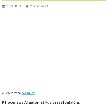
2023.08.03.
P1racenews AI
A kép forrása:
500miles
P1racenews AI automatikus összefoglalója: