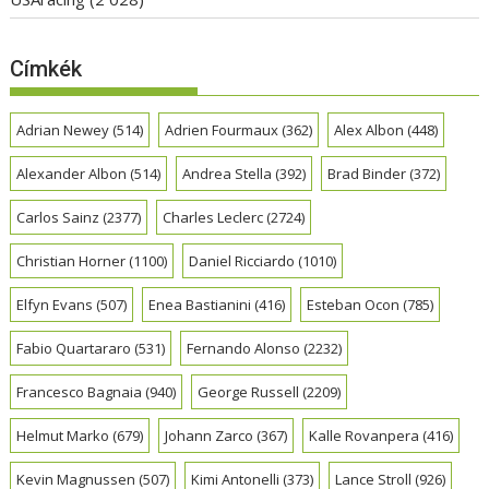
Címkék
Adrian Newey
(514)
Adrien Fourmaux
(362)
Alex Albon
(448)
Alexander Albon
(514)
Andrea Stella
(392)
Brad Binder
(372)
Carlos Sainz
(2377)
Charles Leclerc
(2724)
Christian Horner
(1100)
Daniel Ricciardo
(1010)
Elfyn Evans
(507)
Enea Bastianini
(416)
Esteban Ocon
(785)
Fabio Quartararo
(531)
Fernando Alonso
(2232)
Francesco Bagnaia
(940)
George Russell
(2209)
Helmut Marko
(679)
Johann Zarco
(367)
Kalle Rovanpera
(416)
Kevin Magnussen
(507)
Kimi Antonelli
(373)
Lance Stroll
(926)