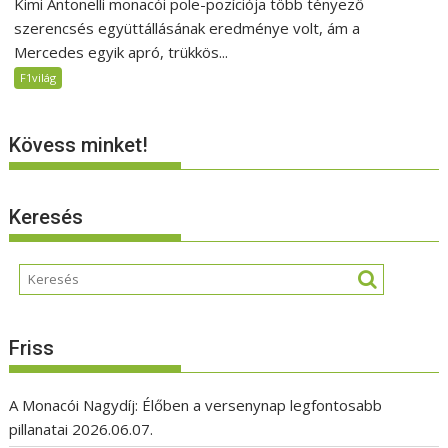
Kimi Antonelli monacói pole-pozíciója több tényező
szerencsés együttállásának eredménye volt, ám a
Mercedes egyik apró, trükkös...
F1világ
Kövess minket!
Keresés
Friss
A Monacói Nagydíj: Élőben a versenynap legfontosabb
pillanatai
2026.06.07.