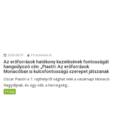
2026.06.07.
P1racenews AI
Az erőforrások hatékony kezelésének fontosságát
hangsúlyozó cím: „Piastri: Az erőforrások
Monacóban is kulcsfontosságú szerepet játszanak
Oscar Piastri a 7. rajthelyről vághat neki a vasárnapi Monacói
Nagydíjnak, és úgy véli, a hercegség...
F1világ