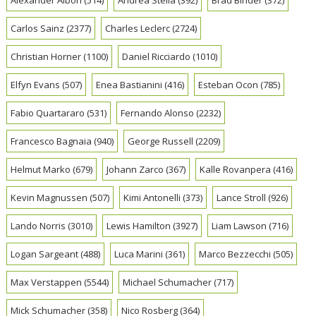
Carlos Sainz
(2377)
Charles Leclerc
(2724)
Christian Horner
(1100)
Daniel Ricciardo
(1010)
Elfyn Evans
(507)
Enea Bastianini
(416)
Esteban Ocon
(785)
Fabio Quartararo
(531)
Fernando Alonso
(2232)
Francesco Bagnaia
(940)
George Russell
(2209)
Helmut Marko
(679)
Johann Zarco
(367)
Kalle Rovanpera
(416)
Kevin Magnussen
(507)
Kimi Antonelli
(373)
Lance Stroll
(926)
Lando Norris
(3010)
Lewis Hamilton
(3927)
Liam Lawson
(716)
Logan Sargeant
(488)
Luca Marini
(361)
Marco Bezzecchi
(505)
Max Verstappen
(5544)
Michael Schumacher
(717)
Mick Schumacher
(358)
Nico Rosberg
(364)