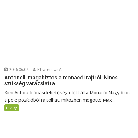
2026.06.07.
P1racenews AI
Antonelli magabiztos a monacói rajtról: Nincs
szükség varázslatra
Kimi Antonelli óriási lehetőség előtt áll a Monacói Nagydíjon:
a pole pozícióból rajtolhat, miközben mögötte Max...
F1világ