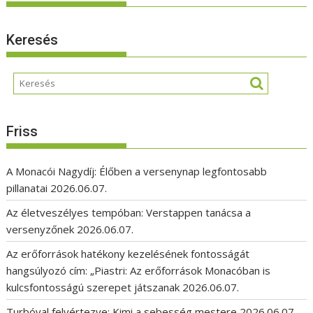
Keresés
Friss
A Monacói Nagydíj: Élőben a versenynap legfontosabb
pillanatai
2026.06.07.
Az életveszélyes tempóban: Verstappen tanácsa a
versenyzőnek
2026.06.07.
Az erőforrások hatékony kezelésének fontosságát
hangsúlyozó cím: „Piastri: Az erőforrások Monacóban is
kulcsfontosságú szerepet játszanak
2026.06.07.
Turbóval felvértezve: Kimi a sebesség mestere
2026.06.07.