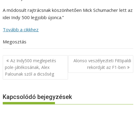
A módosult rajtrácsnak köszönhetően Mick Schumacher lett az
idei Indy 500 legjobb újonca.”
Tovább a cikkhez
Megosztás
Bejegyzés
Az Indy500 meglepetés
Alonso veszélyezteti Fittipaldi
navigáció
pole-játékosának, Alex
rekordját az F1-ben
Palounak szól a dicsőség
Kapcsolódó bejegyzések