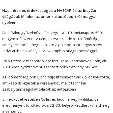
Napi hírek és érdekességek a NASCAR és az IndyCar
világából. Minden az amerikai autósportról magyar
nyelven.
Alex Palou győzelmével ért véget a 110. Indianapolis 500
magyar idő szerint vasárnap este rendezett időmérője,
amelynek során megszerezte a pole pozíciót négyszeres
IndyCar-bajnokként, 232,248 mph-s átlagsebességgel.
Palou ezzel a második pilóta lett Helio Castroneves után, aki
2010-ben győztesként szerzett pole-t az Indy 500-on.
Az időmérő legjobb újonc teljesítményét Caio Collet nyújtotta,
ám később kizárták a versenyből, mert technikai
szabálytalanságokat találtak az autójukban.
Ennek következtében Collet és Jack Harvey kvalifikációs
eredményeit törölték, ők a 32-33. helyről kezdhetik majd meg
a versenyt.