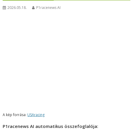
2026.05.18.
P1racenews AI
A kép forrása:
USAracing
P1racenews AI automatikus összefoglalója: