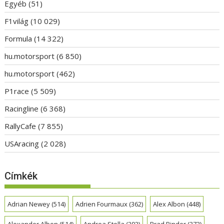
Egyéb
(51)
F1világ
(10 029)
Formula
(14 322)
hu.motorsport
(6 850)
hu.motorsport
(462)
P1race
(5 509)
Racingline
(6 368)
RallyCafe
(7 855)
USAracing
(2 028)
Címkék
Adrian Newey
(514)
Adrien Fourmaux
(362)
Alex Albon
(448)
Alexander Albon
(514)
Andrea Stella
(392)
Brad Binder
(372)