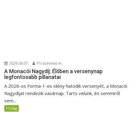
2026.06.07.
P1racenews AI
A Monacói Nagydíj: Élőben a versenynap
legfontosabb pillanatai
A 2026-os Forma-1-es idény hatodik versenyét, a Monacói
Nagydíjat rendezik vasárnap. Tarts velünk, és semmiről
sem...
F1világ