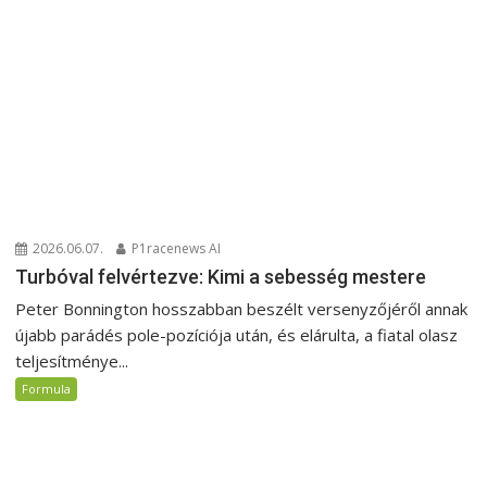
2026.06.07.
P1racenews AI
Turbóval felvértezve: Kimi a sebesség mestere
Peter Bonnington hosszabban beszélt versenyzőjéről annak
újabb parádés pole-pozíciója után, és elárulta, a fiatal olasz
teljesítménye...
Formula