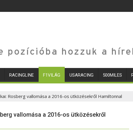
e pozícióba hozzuk a híre
RACINGLINE
F1VILÁG
USARACING
500MILES
itkai: Rosberg vallomása a 2016-os ütközésekről Hamiltonnal
osberg vallomása a 2016-os ütközésekről