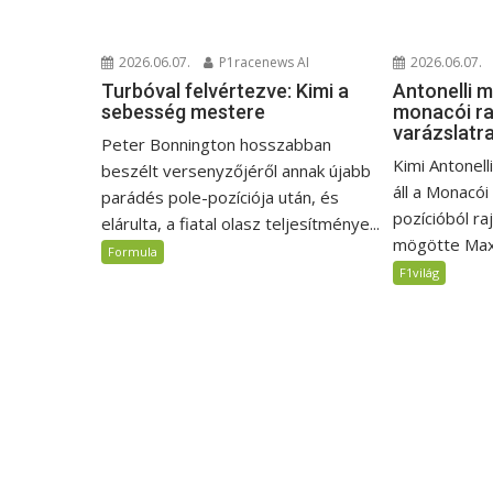
2026.06.07.
P1racenews AI
2026.06.07.
Turbóval felvértezve: Kimi a
Antonelli 
sebesség mestere
monacói ra
varázslatr
Peter Bonnington hosszabban
Kimi Antonell
beszélt versenyzőjéről annak újabb
áll a Monacói
parádés pole-pozíciója után, és
pozícióból ra
elárulta, a fiatal olasz teljesítménye...
mögötte Max.
Formula
F1világ