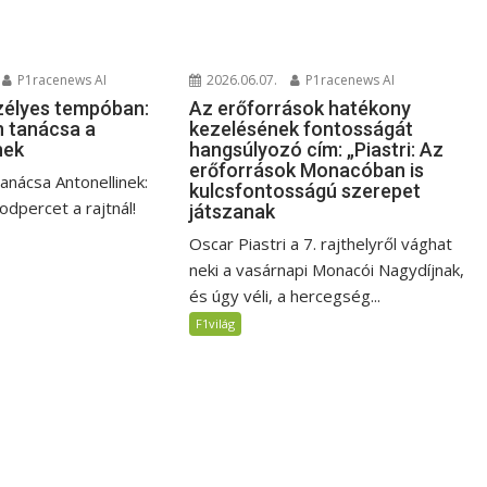
P1racenews AI
2026.06.07.
P1racenews AI
zélyes tempóban:
Az erőforrások hatékony
 tanácsa a
kezelésének fontosságát
nek
hangsúlyozó cím: „Piastri: Az
erőforrások Monacóban is
anácsa Antonellinek:
kulcsfontosságú szerepet
dpercet a rajtnál!
játszanak
Oscar Piastri a 7. rajthelyről vághat
neki a vasárnapi Monacói Nagydíjnak,
és úgy véli, a hercegség...
F1világ