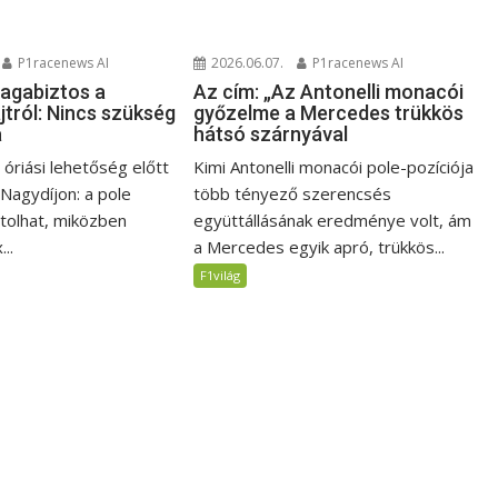
P1racenews AI
2026.06.07.
P1racenews AI
magabiztos a
Az cím: „Az Antonelli monacói
jtról: Nincs szükség
győzelme a Mercedes trükkös
a
hátsó szárnyával
i óriási lehetőség előtt
Kimi Antonelli monacói pole-pozíciója
 Nagydíjon: a pole
több tényező szerencsés
jtolhat, miközben
együttállásának eredménye volt, ám
..
a Mercedes egyik apró, trükkös...
F1világ