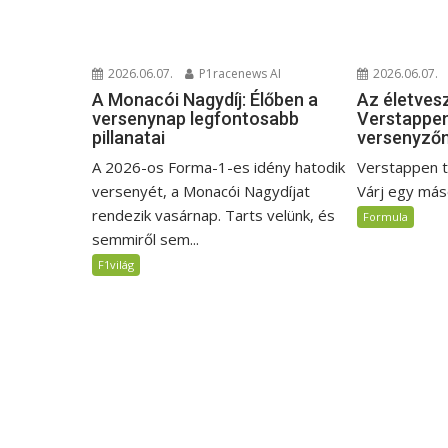
2026.06.07.
2026.06.07.
P1racenews AI
Az életves
A Monacói Nagydíj: Élőben a
Verstappen
versenynap legfontosabb
versenyző
pillanatai
Verstappen t
A 2026-os Forma-1-es idény hatodik
Várj egy máso
versenyét, a Monacói Nagydíjat
rendezik vasárnap. Tarts velünk, és
Formula
semmiről sem...
F1világ