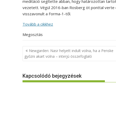
meditáció segítette abban, hogy határozottan tarto
vezetett. Végül 2016-ban Rosberg öt ponttal verte c
visszavonult a Forma-1-től.
Tovább a cikkhez
Megosztás
Bejegyzés
Newgarden: Nasr helyett indult volna, ha a Penske
navigáció
győzni akart volna – interjú összefoglaló
Kapcsolódó bejegyzések