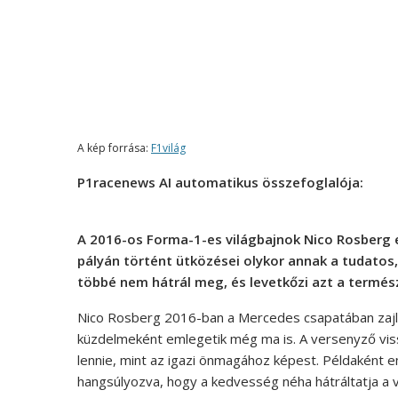
A kép forrása:
F1világ
P1racenews AI automatikus összefoglalója:
A 2016-os Forma-1-es világbajnok Nico Rosberg el
pályán történt ütközései olykor annak a tudatos
többé nem hátrál meg, és levetkőzi azt a termész
Nico Rosberg 2016-ban a Mercedes csapatában zajló 
küzdelmeként emlegetik még ma is. A versenyző vis
lennie, mint az igazi önmagához képest. Példaként e
hangsúlyozva, hogy a kedvesség néha hátráltatja a 