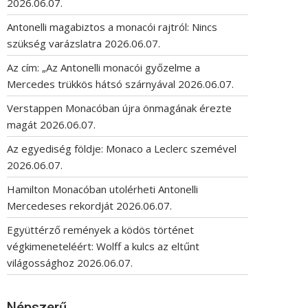
2026.06.07.
Antonelli magabiztos a monacói rajtról: Nincs
szükség varázslatra
2026.06.07.
Az cím: „Az Antonelli monacói győzelme a
Mercedes trükkös hátsó szárnyával
2026.06.07.
Verstappen Monacóban újra önmagának érezte
magát
2026.06.07.
Az egyediség földje: Monaco a Leclerc szemével
2026.06.07.
Hamilton Monacóban utolérheti Antonelli
Mercedeses rekordját
2026.06.07.
Együttérző remények a ködös történet
végkimeneteléért: Wolff a kulcs az eltűnt
világossághoz
2026.06.07.
Népszerű