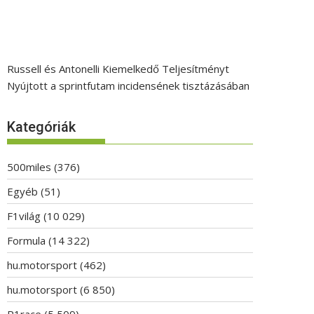
Russell és Antonelli Kiemelkedő Teljesítményt
Nyújtott a sprintfutam incidensének tisztázásában
Kategóriák
500miles
(376)
Egyéb
(51)
F1világ
(10 029)
Formula
(14 322)
hu.motorsport
(462)
hu.motorsport
(6 850)
P1race
(5 509)