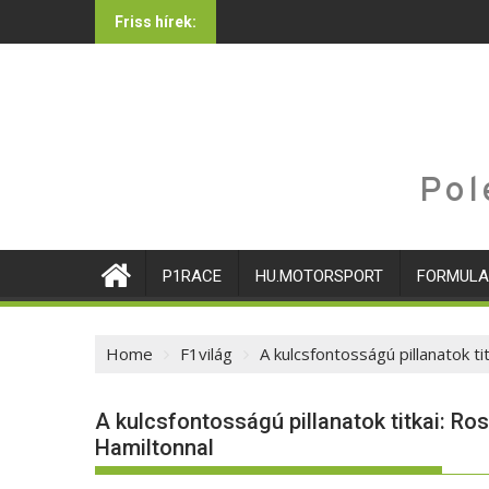
Skip
Friss hírek:
to
content
Pol
P1RACE
HU.MOTORSPORT
FORMULA
Home
F1világ
A kulcsfontosságú pillanatok t
A kulcsfontosságú pillanatok titkai: R
Hamiltonnal