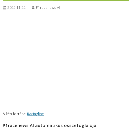
2025.11.22.
P1racenews AI
A kép forrása:
Racingline
P1racenews AI automatikus összefoglalója: