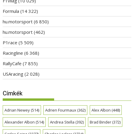
F1világ
(10 029)
Formula
(14 322)
hu.motorsport
(6 850)
hu.motorsport
(462)
P1race
(5 509)
Racingline
(6 368)
RallyCafe
(7 855)
USAracing
(2 028)
Címkék
Adrian Newey
(514)
Adrien Fourmaux
(362)
Alex Albon
(448)
Alexander Albon
(514)
Andrea Stella
(392)
Brad Binder
(372)
Carlos Sainz
(2377)
Charles Leclerc
(2724)