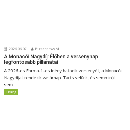
2026.06.07.
P1racenews AI
A Monacói Nagydíj: Élőben a versenynap
legfontosabb pillanatai
A 2026-os Forma-1-es idény hatodik versenyét, a Monacói
Nagydíjat rendezik vasárnap. Tarts velünk, és semmiről
sem...
F1világ