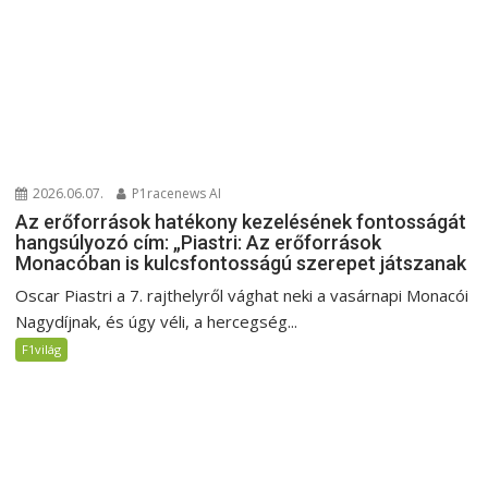
2026.06.07.
P1racenews AI
Az erőforrások hatékony kezelésének fontosságát
hangsúlyozó cím: „Piastri: Az erőforrások
Monacóban is kulcsfontosságú szerepet játszanak
Oscar Piastri a 7. rajthelyről vághat neki a vasárnapi Monacói
Nagydíjnak, és úgy véli, a hercegség...
F1világ