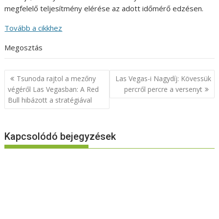
megfelelő teljesítmény elérése az adott időmérő edzésen.
Tovább a cikkhez
Megosztás
Bejegyzés
Tsunoda rajtol a mezőny
Las Vegas-i Nagydíj: Kövessük
navigáció
végéről Las Vegasban: A Red
percről percre a versenyt
Bull hibázott a stratégiával
Kapcsolódó bejegyzések