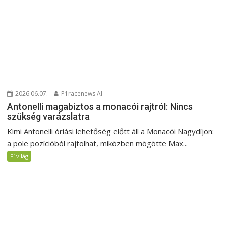
2026.06.07.
P1racenews AI
Antonelli magabiztos a monacói rajtról: Nincs
szükség varázslatra
Kimi Antonelli óriási lehetőség előtt áll a Monacói Nagydíjon:
a pole pozícióból rajtolhat, miközben mögötte Max...
F1világ