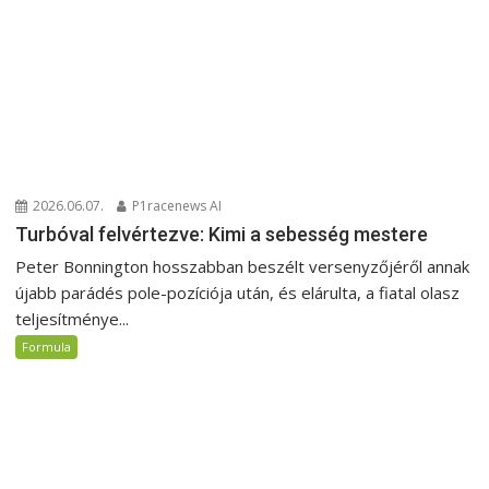
2026.06.07.
P1racenews AI
Turbóval felvértezve: Kimi a sebesség mestere
Peter Bonnington hosszabban beszélt versenyzőjéről annak
újabb parádés pole-pozíciója után, és elárulta, a fiatal olasz
teljesítménye...
Formula