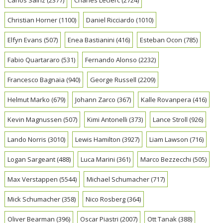
Christian Horner
(1100)
Daniel Ricciardo
(1010)
Elfyn Evans
(507)
Enea Bastianini
(416)
Esteban Ocon
(785)
Fabio Quartararo
(531)
Fernando Alonso
(2232)
Francesco Bagnaia
(940)
George Russell
(2209)
Helmut Marko
(679)
Johann Zarco
(367)
Kalle Rovanpera
(416)
Kevin Magnussen
(507)
Kimi Antonelli
(373)
Lance Stroll
(926)
Lando Norris
(3010)
Lewis Hamilton
(3927)
Liam Lawson
(716)
Logan Sargeant
(488)
Luca Marini
(361)
Marco Bezzecchi
(505)
Max Verstappen
(5544)
Michael Schumacher
(717)
Mick Schumacher
(358)
Nico Rosberg
(364)
Oliver Bearman
(396)
Oscar Piastri
(2007)
Ott Tanak
(388)