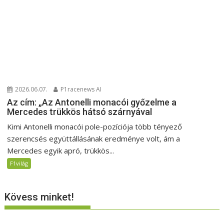
2026.06.07.
P1racenews AI
Az cím: „Az Antonelli monacói győzelme a
Mercedes trükkös hátsó szárnyával
Kimi Antonelli monacói pole-pozíciója több tényező
szerencsés együttállásának eredménye volt, ám a
Mercedes egyik apró, trükkös...
F1világ
Kövess minket!