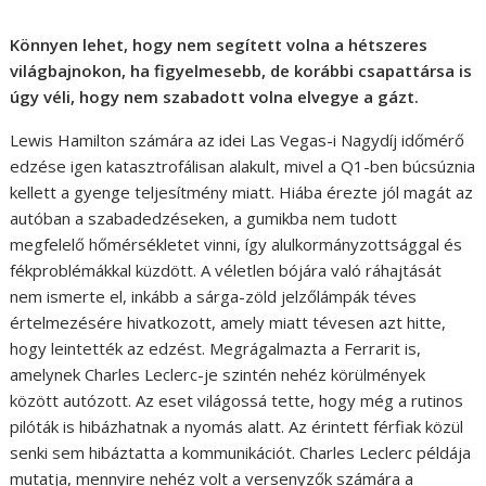
Könnyen lehet, hogy nem segített volna a hétszeres
világbajnokon, ha figyelmesebb, de korábbi csapattársa is
úgy véli, hogy nem szabadott volna elvegye a gázt.
Lewis Hamilton számára az idei Las Vegas-i Nagydíj időmérő
edzése igen katasztrofálisan alakult, mivel a Q1-ben búcsúznia
kellett a gyenge teljesítmény miatt. Hiába érezte jól magát az
autóban a szabadedzéseken, a gumikba nem tudott
megfelelő hőmérsékletet vinni, így alulkormányzottsággal és
fékproblémákkal küzdött. A véletlen bójára való ráhajtását
nem ismerte el, inkább a sárga-zöld jelzőlámpák téves
értelmezésére hivatkozott, amely miatt tévesen azt hitte,
hogy leintették az edzést. Megrágalmazta a Ferrarit is,
amelynek Charles Leclerc-je szintén nehéz körülmények
között autózott. Az eset világossá tette, hogy még a rutinos
pilóták is hibázhatnak a nyomás alatt. Az érintett férfiak közül
senki sem hibáztatta a kommunikációt. Charles Leclerc példája
mutatja, mennyire nehéz volt a versenyzők számára a