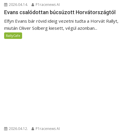
2026.04.14.
P1racenews AI
Evans csalódottan búcsúzott Horvátországtól
Elfyn Evans bár rövid ideig vezetni tudta a Horvát Rallyt,
miután Oliver Solberg kiesett, végül azonban...
RallyCafe
2026.04.12.
P1racenews AI