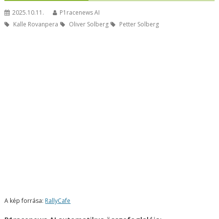
2025.10.11.
P1racenews AI
Kalle Rovanpera
Oliver Solberg
Petter Solberg
A kép forrása:
RallyCafe