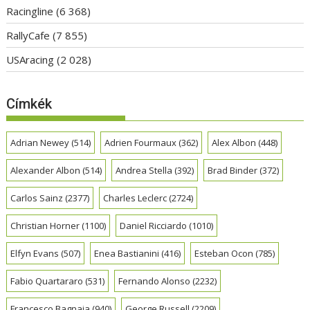
Racingline
(6 368)
RallyCafe
(7 855)
USAracing
(2 028)
Címkék
Adrian Newey
(514)
Adrien Fourmaux
(362)
Alex Albon
(448)
Alexander Albon
(514)
Andrea Stella
(392)
Brad Binder
(372)
Carlos Sainz
(2377)
Charles Leclerc
(2724)
Christian Horner
(1100)
Daniel Ricciardo
(1010)
Elfyn Evans
(507)
Enea Bastianini
(416)
Esteban Ocon
(785)
Fabio Quartararo
(531)
Fernando Alonso
(2232)
Francesco Bagnaia
(940)
George Russell
(2209)