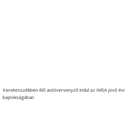
Kerekesszékben élő autóversenyző indul az IMSA jövő évi
bajnokságában