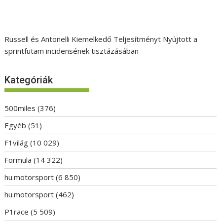
Russell és Antonelli Kiemelkedő Teljesítményt Nyújtott a
sprintfutam incidensének tisztázásában
Kategóriák
500miles
(376)
Egyéb
(51)
F1világ
(10 029)
Formula
(14 322)
hu.motorsport
(6 850)
hu.motorsport
(462)
P1race
(5 509)