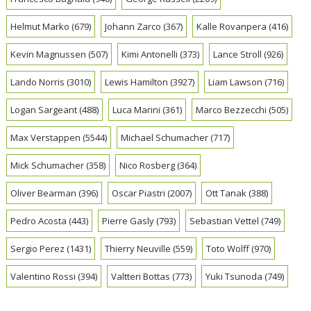
Helmut Marko
(679)
Johann Zarco
(367)
Kalle Rovanpera
(416)
Kevin Magnussen
(507)
Kimi Antonelli
(373)
Lance Stroll
(926)
Lando Norris
(3010)
Lewis Hamilton
(3927)
Liam Lawson
(716)
Logan Sargeant
(488)
Luca Marini
(361)
Marco Bezzecchi
(505)
Max Verstappen
(5544)
Michael Schumacher
(717)
Mick Schumacher
(358)
Nico Rosberg
(364)
Oliver Bearman
(396)
Oscar Piastri
(2007)
Ott Tanak
(388)
Pedro Acosta
(443)
Pierre Gasly
(793)
Sebastian Vettel
(749)
Sergio Perez
(1431)
Thierry Neuville
(559)
Toto Wolff
(970)
Valentino Rossi
(394)
Valtteri Bottas
(773)
Yuki Tsunoda
(749)