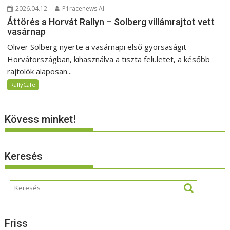
2026.04.12.
P1racenews AI
Áttörés a Horvát Rallyn – Solberg villámrajtot vett
vasárnap
Oliver Solberg nyerte a vasárnapi első gyorsaságit
Horvátországban, kihasználva a tiszta felületet, a később
rajtolók alaposan...
RallyCafe
Kövess minket!
Keresés
Friss