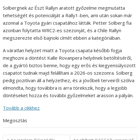
Solbergnek az Észt Rallyn aratott győzelme megmutatta
tehetségét és potenciálját a Rally1-ben, ami után sokan már
azonnal a Toyota gyári csapatához látták. Petter Solberg fia
azonban folytatta WRC2-es szezonját, és a Chile Rallyn
megszerezte első bajnoki címét ebben a kategóriában.
A váratlan helyzet miatt a Toyota csapata később fogja
meghozni a döntést Kalle Rovanpera helyének betöltéséről,
de a gyártó biztos benne, hogy egy erős és kiegyensúlyozott
csapatot tudnak majd felállítani a 2026-os szezonra. Solberg
pedig pozitívan áll a helyzethez, és a jövőbeli terveiről szólva
elmondta, hogy továbbra is arra törekszik, hogy a legjobb
döntéseket hozza és további győzelmeket arasson a pályán.
Tovább a cikkhez
Megosztás
Bejegyzés