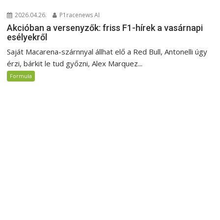
2026.04.26.
P1racenews AI
Akcióban a versenyzők: friss F1-hírek a vasárnapi
esélyekről
Saját Macarena-szárnnyal állhat elő a Red Bull, Antonelli úgy
érzi, bárkit le tud győzni, Alex Marquez...
Formula