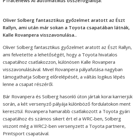
P1racenews AI automatikus összefoglalója:
Oliver Solberg fantasztikus győzelmet aratott az Észt
Rallyn, ami után már sokan a Toyota csapatában látnák,
Kalle Rovanpera visszavonulása..
Oliver Solberg fantasztikus győzelmet aratott az Észt Rallyn,
ami felvetette a lehetőségét, hogy a Toyota hivatalos
csapatához csatlakozzon, különösen Kalle Rovanpera
visszavonulásával. Mivel Rovanpera pályafutása nagyban
támogathatja Solberg előrelépését, a váltás logikus lépés
lenne a csapat részéről.
Bár Rovanpera és Solberg hasonló úton jártak korai karrierjük
során, a két versenyző pályája különböző fordulatokon ment
keresztül. Rovanpera hamarabb csatlakozott a Toyota gyári
csapatához és számos sikert ért el a WRC-ben, Solberg
viszont még a WRC2-ben versenyzett a Toyota partnere,
Printsport csapatával.