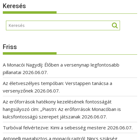
Keresés
Friss
A Monacói Nagydíj: Élőben a versenynap legfontosabb
pillanatai
2026.06.07.
Az életveszélyes tempóban: Verstappen tanácsa a
versenyzőnek
2026.06.07.
Az erőforrások hatékony kezelésének fontosságát
hangsúlyozó cím: „Piastri: Az erőforrások Monacóban is
kulcsfontosságú szerepet játszanak
2026.06.07.
Turbóval felvértezve: Kimi a sebesség mestere
2026.06.07.
Antonelli magabiztos a monacói rajtról: Nincs szükség