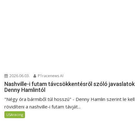
2026.06.03.
P1racenews AI
Nashville-i futam távcsökkentésről szóló javaslatok
Denny Hamlintól
"Négy óra bármiből túl hosszú" - Denny Hamlin szerint le kell
rövidíteni a nashville-i futam távját...
USAracing