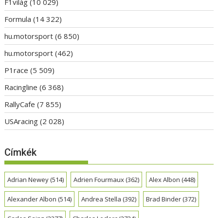
F1világ
(10 029)
Formula
(14 322)
hu.motorsport
(6 850)
hu.motorsport
(462)
P1race
(5 509)
Racingline
(6 368)
RallyCafe
(7 855)
USAracing
(2 028)
Címkék
Adrian Newey
(514)
Adrien Fourmaux
(362)
Alex Albon
(448)
Alexander Albon
(514)
Andrea Stella
(392)
Brad Binder
(372)