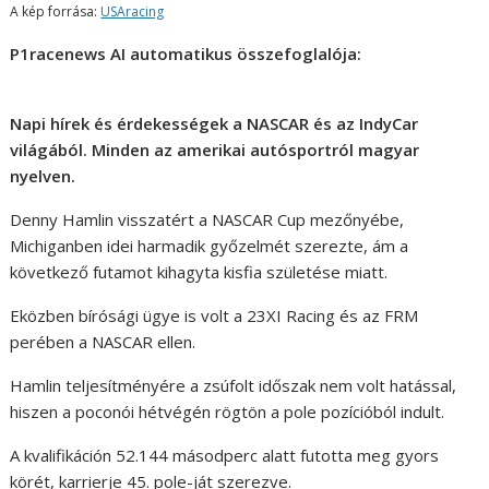
A kép forrása:
USAracing
P1racenews AI automatikus összefoglalója:
Napi hírek és érdekességek a NASCAR és az IndyCar
világából. Minden az amerikai autósportról magyar
nyelven.
Denny Hamlin visszatért a NASCAR Cup mezőnyébe,
Michiganben idei harmadik győzelmét szerezte, ám a
következő futamot kihagyta kisfia születése miatt.
Eközben bírósági ügye is volt a 23XI Racing és az FRM
perében a NASCAR ellen.
Hamlin teljesítményére a zsúfolt időszak nem volt hatással,
hiszen a poconói hétvégén rögtön a pole pozícióból indult.
A kvalifikáción 52.144 másodperc alatt futotta meg gyors
körét, karrierje 45. pole-ját szerezve.