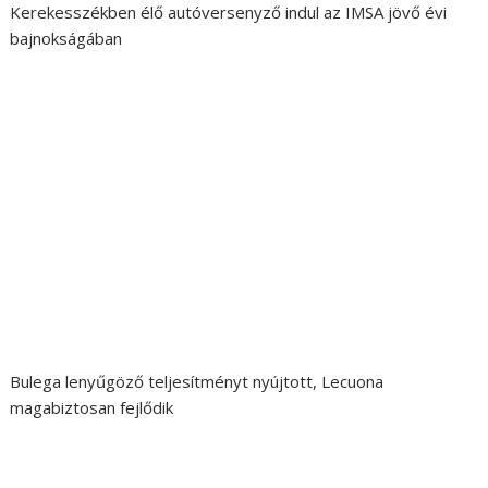
Kerekesszékben élő autóversenyző indul az IMSA jövő évi
bajnokságában
Bulega lenyűgöző teljesítményt nyújtott, Lecuona
magabiztosan fejlődik