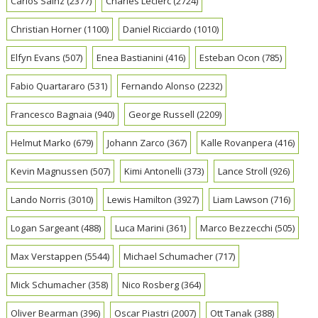
Carlos Sainz
(2377)
Charles Leclerc
(2724)
Christian Horner
(1100)
Daniel Ricciardo
(1010)
Elfyn Evans
(507)
Enea Bastianini
(416)
Esteban Ocon
(785)
Fabio Quartararo
(531)
Fernando Alonso
(2232)
Francesco Bagnaia
(940)
George Russell
(2209)
Helmut Marko
(679)
Johann Zarco
(367)
Kalle Rovanpera
(416)
Kevin Magnussen
(507)
Kimi Antonelli
(373)
Lance Stroll
(926)
Lando Norris
(3010)
Lewis Hamilton
(3927)
Liam Lawson
(716)
Logan Sargeant
(488)
Luca Marini
(361)
Marco Bezzecchi
(505)
Max Verstappen
(5544)
Michael Schumacher
(717)
Mick Schumacher
(358)
Nico Rosberg
(364)
Oliver Bearman
(396)
Oscar Piastri
(2007)
Ott Tanak
(388)