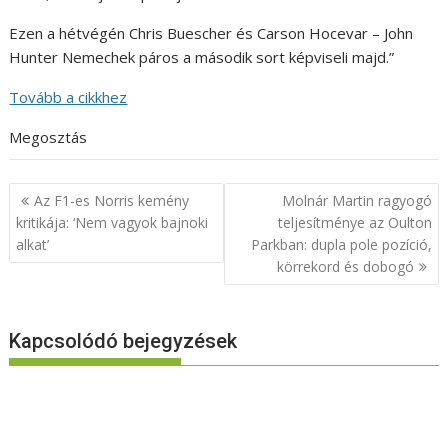
Ezen a hétvégén Chris Buescher és Carson Hocevar – John
Hunter Nemechek páros a második sort képviseli majd.”
Tovább a cikkhez
Megosztás
Bejegyzés
Az F1-es Norris kemény
Molnár Martin ragyogó
navigáció
kritikája: ‘Nem vagyok bajnoki
teljesítménye az Oulton
alkat’
Parkban: dupla pole pozíció,
körrekord és dobogó
Kapcsolódó bejegyzések