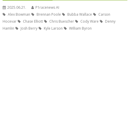
2025.06.21.
P1racenews AI
Alex Bowman
Brennan Poole
Bubba Wallace
Carson
Hocevar
Chase Elliott
Chris Buescher
Cody Ware
Denny
Hamlin
Josh Berry
Kyle Larson
William Byron