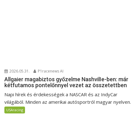
2026.05.31.
P1racenews AI
Allgaier magabiztos győzelme NashvilIe-ben: már
kétfutamos pontelőnnyel vezet az összetettben
Napi hírek és érdekességek a NASCAR és az IndyCar
világából. Minden az amerikai autósportról magyar nyelven.
USAracing