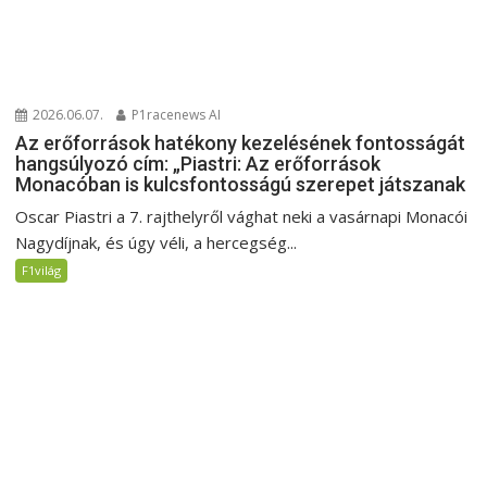
2026.06.07.
P1racenews AI
Az erőforrások hatékony kezelésének fontosságát
hangsúlyozó cím: „Piastri: Az erőforrások
Monacóban is kulcsfontosságú szerepet játszanak
Oscar Piastri a 7. rajthelyről vághat neki a vasárnapi Monacói
Nagydíjnak, és úgy véli, a hercegség...
F1világ