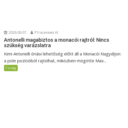
2026.06.07.
P1racenews AI
Antonelli magabiztos a monacói rajtról: Nincs
szükség varázslatra
Kimi Antonelli óriási lehetőség előtt áll a Monacói Nagydíjon:
a pole pozícióból rajtolhat, miközben mögötte Max...
F1világ