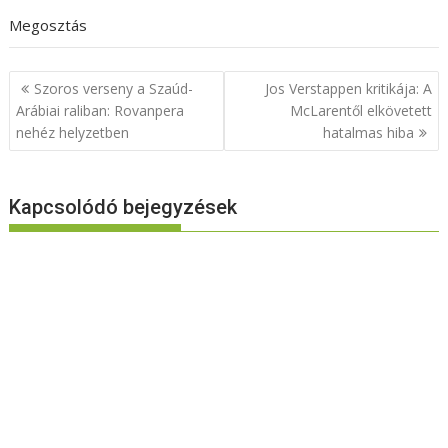
Megosztás
Bejegyzés
Szoros verseny a Szaúd-
Jos Verstappen kritikája: A
navigáció
Arábiai raliban: Rovanpera
McLarentől elkövetett
nehéz helyzetben
hatalmas hiba
Kapcsolódó bejegyzések