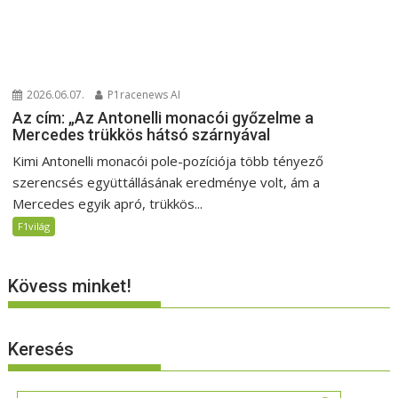
2026.06.07.
P1racenews AI
Az cím: „Az Antonelli monacói győzelme a
Mercedes trükkös hátsó szárnyával
Kimi Antonelli monacói pole-pozíciója több tényező
szerencsés együttállásának eredménye volt, ám a
Mercedes egyik apró, trükkös...
F1világ
Kövess minket!
Keresés