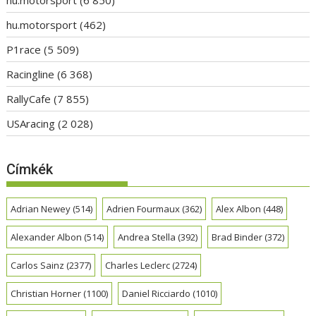
hu.motorsport
(6 850)
hu.motorsport
(462)
P1race
(5 509)
Racingline
(6 368)
RallyCafe
(7 855)
USAracing
(2 028)
Címkék
Adrian Newey
(514)
Adrien Fourmaux
(362)
Alex Albon
(448)
Alexander Albon
(514)
Andrea Stella
(392)
Brad Binder
(372)
Carlos Sainz
(2377)
Charles Leclerc
(2724)
Christian Horner
(1100)
Daniel Ricciardo
(1010)