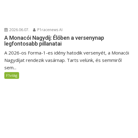
2026.06.07.
P1racenews AI
A Monacói Nagydíj: Élőben a versenynap
legfontosabb pillanatai
A 2026-os Forma-1-es idény hatodik versenyét, a Monacói
Nagydíjat rendezik vasárnap. Tarts velünk, és semmiről
sem...
F1világ