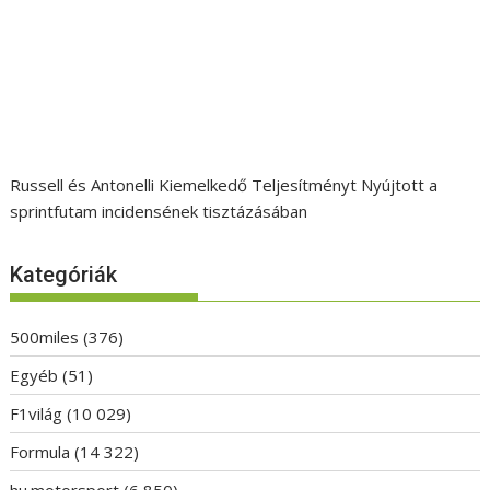
Russell és Antonelli Kiemelkedő Teljesítményt Nyújtott a
sprintfutam incidensének tisztázásában
Kategóriák
500miles
(376)
Egyéb
(51)
F1világ
(10 029)
Formula
(14 322)