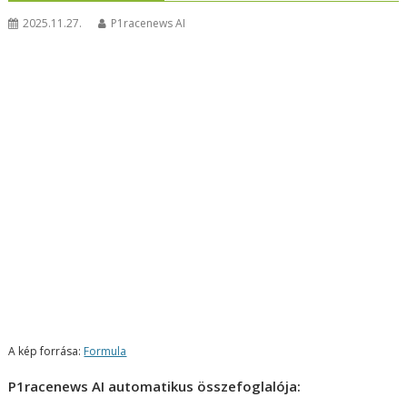
2025.11.27.
P1racenews AI
A kép forrása:
Formula
P1racenews AI automatikus összefoglalója: