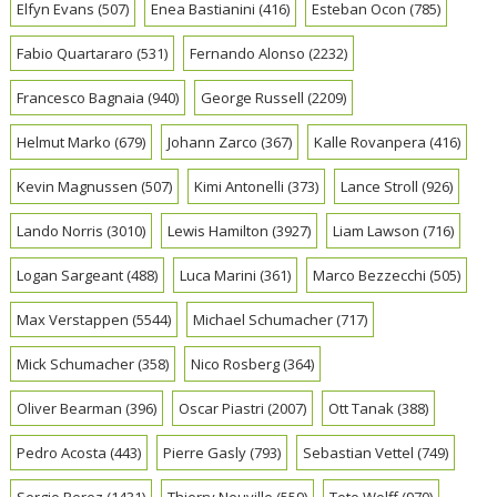
Elfyn Evans
(507)
Enea Bastianini
(416)
Esteban Ocon
(785)
Fabio Quartararo
(531)
Fernando Alonso
(2232)
Francesco Bagnaia
(940)
George Russell
(2209)
Helmut Marko
(679)
Johann Zarco
(367)
Kalle Rovanpera
(416)
Kevin Magnussen
(507)
Kimi Antonelli
(373)
Lance Stroll
(926)
Lando Norris
(3010)
Lewis Hamilton
(3927)
Liam Lawson
(716)
Logan Sargeant
(488)
Luca Marini
(361)
Marco Bezzecchi
(505)
Max Verstappen
(5544)
Michael Schumacher
(717)
Mick Schumacher
(358)
Nico Rosberg
(364)
Oliver Bearman
(396)
Oscar Piastri
(2007)
Ott Tanak
(388)
Pedro Acosta
(443)
Pierre Gasly
(793)
Sebastian Vettel
(749)
Sergio Perez
(1431)
Thierry Neuville
(559)
Toto Wolff
(970)