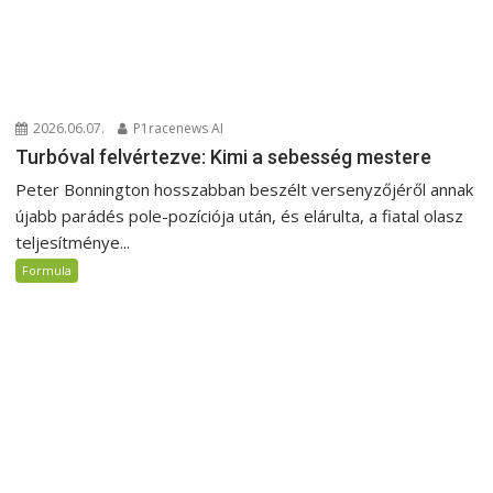
2026.06.07.
P1racenews AI
Turbóval felvértezve: Kimi a sebesség mestere
Peter Bonnington hosszabban beszélt versenyzőjéről annak
újabb parádés pole-pozíciója után, és elárulta, a fiatal olasz
teljesítménye...
Formula