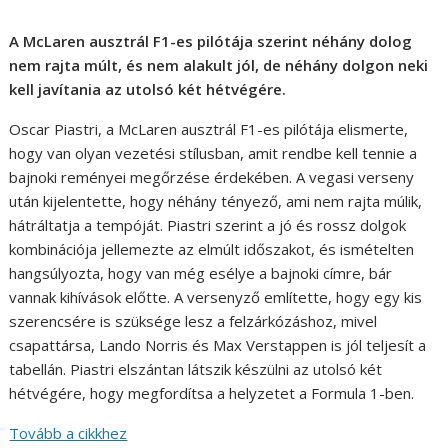
A McLaren ausztrál F1-es pilótája szerint néhány dolog
nem rajta múlt, és nem alakult jól, de néhány dolgon neki
kell javítania az utolsó két hétvégére.
Oscar Piastri, a McLaren ausztrál F1-es pilótája elismerte,
hogy van olyan vezetési stílusban, amit rendbe kell tennie a
bajnoki reményei megőrzése érdekében. A vegasi verseny
után kijelentette, hogy néhány tényező, ami nem rajta múlik,
hátráltatja a tempóját. Piastri szerint a jó és rossz dolgok
kombinációja jellemezte az elmúlt időszakot, és ismételten
hangsúlyozta, hogy van még esélye a bajnoki címre, bár
vannak kihívások előtte. A versenyző említette, hogy egy kis
szerencsére is szüksége lesz a felzárkózáshoz, mivel
csapattársa, Lando Norris és Max Verstappen is jól teljesít a
tabellán. Piastri elszántan látszik készülni az utolsó két
hétvégére, hogy megfordítsa a helyzetet a Formula 1-ben.
Tovább a cikkhez