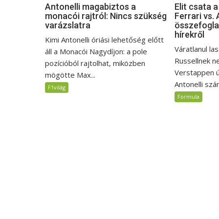
Antonelli magabiztos a
Elit csata 
monacói rajtról: Nincs szükség
Ferrari vs. 
varázslatra
összefogla
hírekről
Kimi Antonelli óriási lehetőség előtt
Váratlanul la
áll a Monacói Nagydíjon: a pole
Russellnek n
pozícióból rajtolhat, miközben
Verstappen ú
mögötte Max...
Antonelli szár
F1világ
Formula