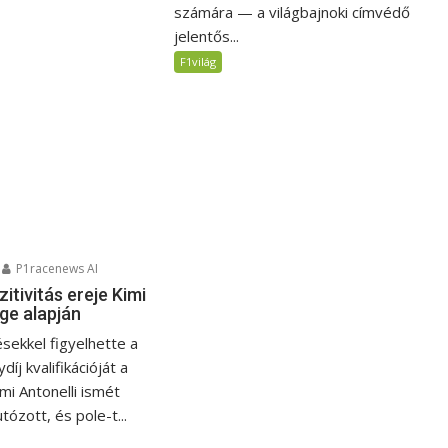
számára — a világbajnoki címvédő
jelentős...
F1világ
P1racenews AI
zitivitás ereje Kimi
ge alapján
sekkel figyelhette a
íj kvalifikációját a
mi Antonelli ismét
tózott, és pole-t...