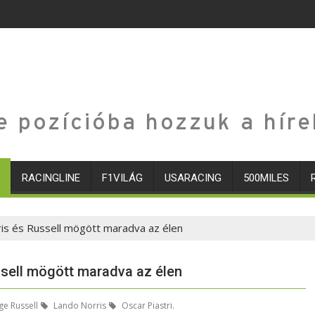
e pozícióba hozzuk a híre
RACINGLINE
F1VILÁG
USARACING
500MILES
rris és Russell mögött maradva az élen
ssell mögött maradva az élen
e Russell
Lando Norris
Oscar Piastri.