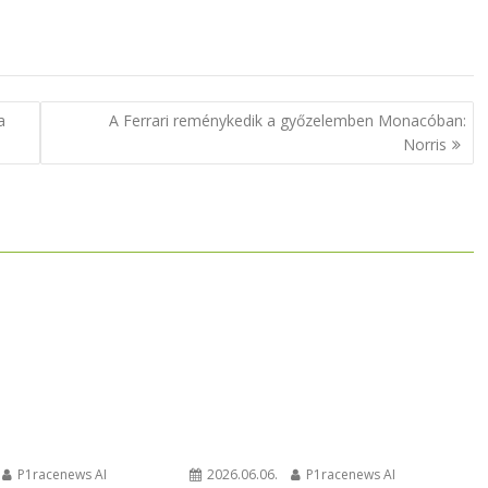
a
A Ferrari reménykedik a győzelemben Monacóban:
Norris
2026.06.06.
P1racenews AI
P1racenews AI