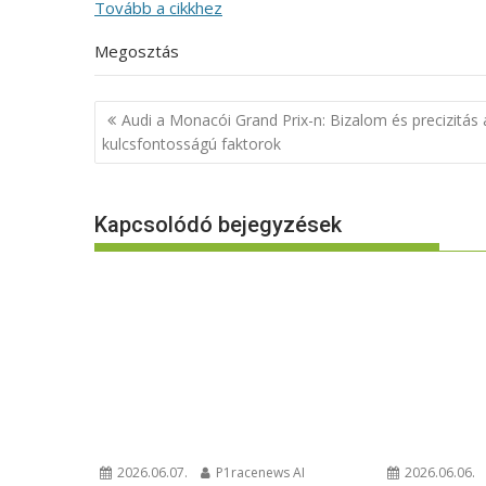
Tovább a cikkhez
Megosztás
Bejegyzés
Audi a Monacói Grand Prix-n: Bizalom és precizitás 
navigáció
kulcsfontosságú faktorok
Kapcsolódó bejegyzések
2026.06.07.
P1racenews AI
2026.06.06.