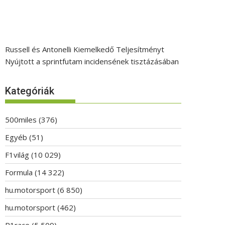
Russell és Antonelli Kiemelkedő Teljesítményt
Nyújtott a sprintfutam incidensének tisztázásában
Kategóriák
500miles
(376)
Egyéb
(51)
F1világ
(10 029)
Formula
(14 322)
hu.motorsport
(6 850)
hu.motorsport
(462)
P1race
(5 509)