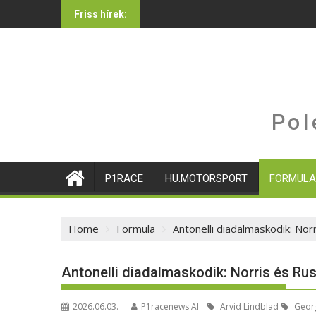
Skip
Friss hírek:
to
content
Pol
P1RACE
HU.MOTORSPORT
FORMULA
Home
Formula
Antonelli diadalmaskodik: No
Antonelli diadalmaskodik: Norris és Ru
2026.06.03.
P1racenews AI
Arvid Lindblad
Georg