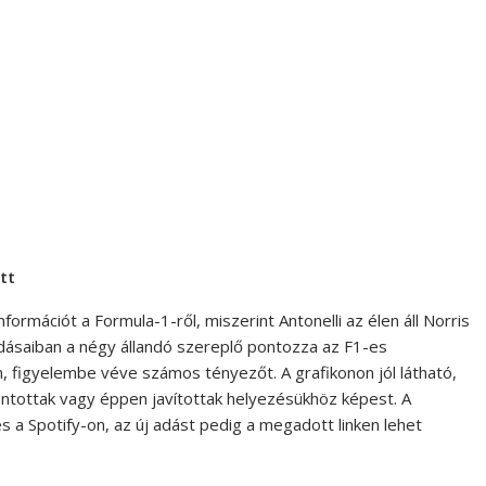
tt
formációt a Formula-1-ről, miszerint Antonelli az élen áll Norris
adásaiban a négy állandó szereplő pontozza az F1-es
n, figyelembe véve számos tényezőt. A grafikonon jól látható,
rontottak vagy éppen javítottak helyezésükhöz képest. A
a Spotify-on, az új adást pedig a megadott linken lehet