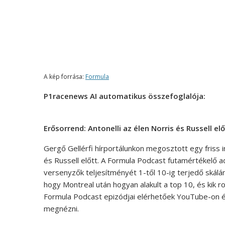
A kép forrása:
Formula
P1racenews AI automatikus összefoglalója:
Erősorrend: Antonelli az élen Norris és Russell elő
Gergő Gellérfi hírportálunkon megosztott egy friss in
és Russell előtt. A Formula Podcast futamértékelő 
versenyzők teljesítményét 1-től 10-ig terjedő skálá
hogy Montreal után hogyan alakult a top 10, és kik 
Formula Podcast epizódjai elérhetőek YouTube-on és 
megnézni.