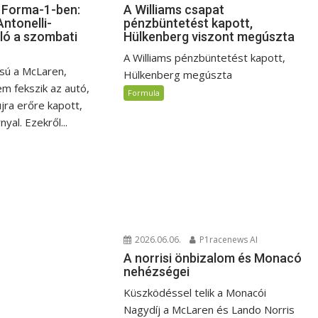
A Williams csapat
a Forma-1-ben:
pénzbüntetést kapott,
Antonelli-
Hülkenberg viszont megúszta
ló a szombati
A Williams pénzbüntetést kapott,
ssú a McLaren,
Hülkenberg megúszta
em fekszik az autó,
Formula
jra erőre kapott,
nyal. Ezekről...
2026.06.06.
P1racenews AI
A norrisi önbizalom és Monacó
nehézségei
Küszködéssel telik a Monacói
Nagydíj a McLaren és Lando Norris