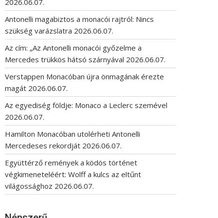
2026.06.07.
Antonelli magabiztos a monacói rajtról: Nincs
szükség varázslatra
2026.06.07.
Az cím: „Az Antonelli monacói győzelme a
Mercedes trükkös hátsó szárnyával
2026.06.07.
Verstappen Monacóban újra önmagának érezte
magát
2026.06.07.
Az egyediség földje: Monaco a Leclerc szemével
2026.06.07.
Hamilton Monacóban utolérheti Antonelli
Mercedeses rekordját
2026.06.07.
Együttérző remények a ködös történet
végkimeneteléért: Wolff a kulcs az eltűnt
világossághoz
2026.06.07.
Népszerű