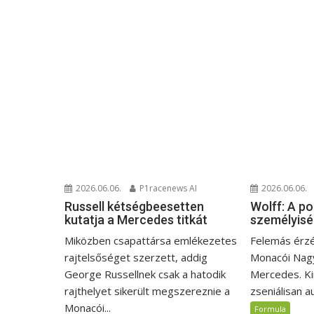
2026.06.06.
P1racenews AI
2026.06.06.
Russell kétségbeesetten
Wolff: A po
kutatja a Mercedes titkát
személyisé
Miközben csapattársa emlékezetes
Felemás érzé
rajtelsőséget szerzett, addig
Monacói Nagyd
George Russellnek csak a hatodik
Mercedes. Ki
rajthelyet sikerült megszereznie a
zseniálisan au
Monacói...
Formula