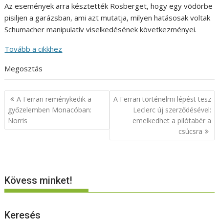
Az események arra késztették Rosberget, hogy egy vödörbe
pisiljen a garázsban, ami azt mutatja, milyen hatásosak voltak
Schumacher manipulatív viselkedésének következményei.
Tovább a cikkhez
Megosztás
Bejegyzés
A Ferrari reménykedik a
A Ferrari történelmi lépést tesz
navigáció
győzelemben Monacóban:
Leclerc új szerződésével:
Norris
emelkedhet a pilótabér a
csúcsra
Kövess minket!
Keresés