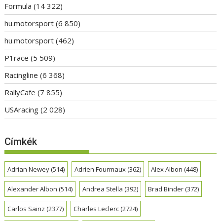
Formula
(14 322)
hu.motorsport
(6 850)
hu.motorsport
(462)
P1race
(5 509)
Racingline
(6 368)
RallyCafe
(7 855)
USAracing
(2 028)
Címkék
Adrian Newey
(514)
Adrien Fourmaux
(362)
Alex Albon
(448)
Alexander Albon
(514)
Andrea Stella
(392)
Brad Binder
(372)
Carlos Sainz
(2377)
Charles Leclerc
(2724)