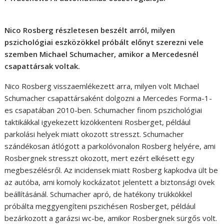
Nico Rosberg részletesen beszélt arról, milyen
pszichológiai eszközökkel próbált előnyt szerezni vele
szemben Michael Schumacher, amikor a Mercedesnél
csapattársak voltak.
Nico Rosberg visszaemlékezett arra, milyen volt Michael
Schumacher csapattársaként dolgozni a Mercedes Forma-1-
es csapatában 2010-ben. Schumacher finom pszichológiai
taktikákkal igyekezett kizökkenteni Rosberget, például
parkolási helyek miatt okozott stresszt. Schumacher
szándékosan átlógott a parkolóvonalon Rosberg helyére, ami
Rosbergnek stresszt okozott, mert ezért elkésett egy
megbeszélésről. Az incidensek miatt Rosberg kapkodva ült be
az autóba, ami komoly kockázatot jelentett a biztonsági övek
beállításánál. Schumacher apró, de hatékony trükkökkel
próbálta meggyengíteni pszichésen Rosberget, például
bezárkozott a garázsi wc-be, amikor Rosbergnek sürgős volt.