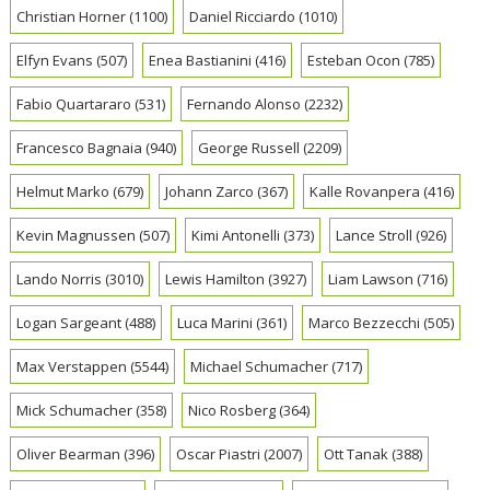
Christian Horner
(1100)
Daniel Ricciardo
(1010)
Elfyn Evans
(507)
Enea Bastianini
(416)
Esteban Ocon
(785)
Fabio Quartararo
(531)
Fernando Alonso
(2232)
Francesco Bagnaia
(940)
George Russell
(2209)
Helmut Marko
(679)
Johann Zarco
(367)
Kalle Rovanpera
(416)
Kevin Magnussen
(507)
Kimi Antonelli
(373)
Lance Stroll
(926)
Lando Norris
(3010)
Lewis Hamilton
(3927)
Liam Lawson
(716)
Logan Sargeant
(488)
Luca Marini
(361)
Marco Bezzecchi
(505)
Max Verstappen
(5544)
Michael Schumacher
(717)
Mick Schumacher
(358)
Nico Rosberg
(364)
Oliver Bearman
(396)
Oscar Piastri
(2007)
Ott Tanak
(388)