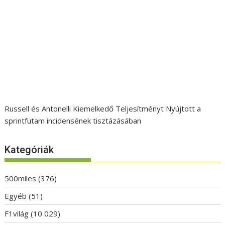
Russell és Antonelli Kiemelkedő Teljesítményt Nyújtott a
sprintfutam incidensének tisztázásában
Kategóriák
500miles
(376)
Egyéb
(51)
F1világ
(10 029)