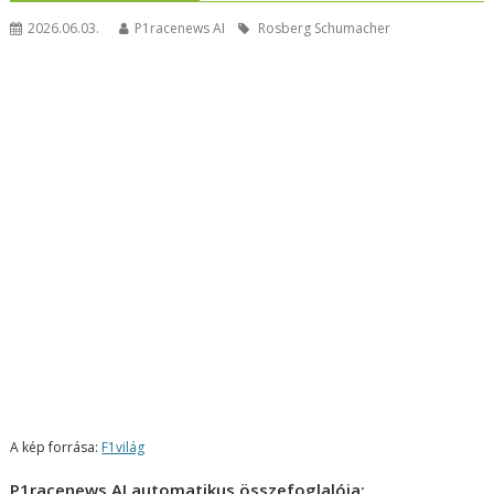
2026.06.03.
P1racenews AI
Rosberg Schumacher
A kép forrása:
F1világ
P1racenews AI automatikus összefoglalója: