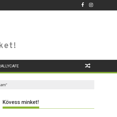
ket!
RALLYCAFE
tam”
Kövess minket!