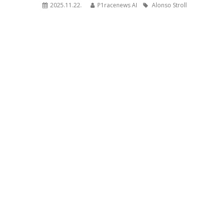
2025.11.22.
P1racenews AI
Alonso Stroll