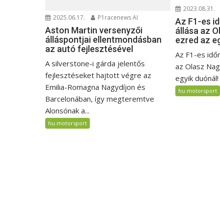
2023.08.31.
2025.06.17.
P1racenews AI
Az F1-es i
Aston Martin versenyzői
állása az O
álláspontjai ellentmondásban
ezred az eg
az autó fejlesztésével
Az F1-es idő
A silverstone-i gárda jelentős
az Olasz Nagy
fejlesztéseket hajtott végre az
egyik duónál!
Emilia-Romagna Nagydíjon és
hu.motorsport
Barcelonában, így megteremtve
Alonsónak a...
hu.motorsport