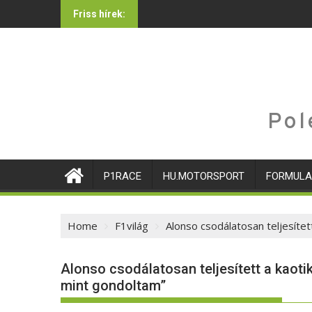
Skip
Friss hírek:
to
content
Pol
P1RACE
HU.MOTORSPORT
FORMULA
Home
F1világ
Alonso csodálatosan teljesítet
Alonso csodálatosan teljesített a kaoti
mint gondoltam”