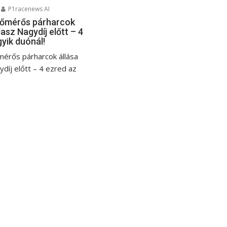
P1racenews AI
dőmérős párharcok
lasz Nagydíj előtt – 4
yik duónál!
mérős párharcok állása
díj előtt – 4 ezred az