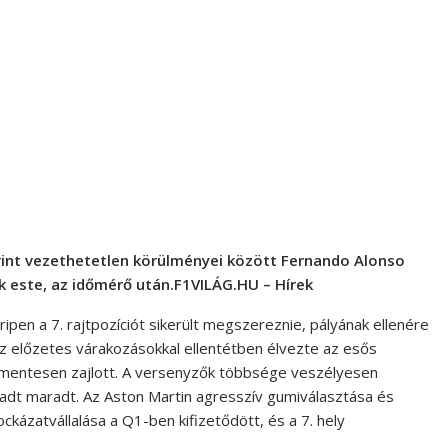
erint vezethetetlen körülményei között Fernando Alonso
 este, az időmérő után.F1VILÁG.HU – Hírek
ipen a 7. rajtpozíciót sikerült megszereznie, pályának ellenére
z előzetes várakozásokkal ellentétben élvezte az esős
nőmentesen zajlott. A versenyzők többsége veszélyesen
ggadt maradt. Az Aston Martin agresszív gumiválasztása és
kázatvállalása a Q1-ben kifizetődött, és a 7. hely