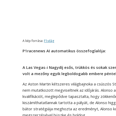
A kép forrása:
F1világ
P1racenews AI automatikus összefoglalója:
A Las Vegas-i Nagydíj esős, trükkös és sokak sz
volt a mezőny egyik legboldogabb embere péntek
Az Aston Martin kétszeres világbajnoka a csúszós Str
nem mutatkozott megviseltnek az időjárás. Alonso a
kvalifikációt, meglepődve tapasztalta, hogy zökke
kiszámíthatatlannak tartotta a pályát, de Alonso hi
bátor stratégiája meghozta az eredményt, Alonso koc
megszerzésével büszke és boldog.