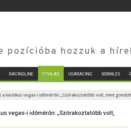
e pozícióba hozzuk a híre
RACINGLINE
F1VILÁG
USARACING
500MILES
t a kaotikus vegas-i időmérőn: „Szórakoztatóbb volt, mint gondol
kus vegas-i időmérőn: „Szórakoztatóbb volt,