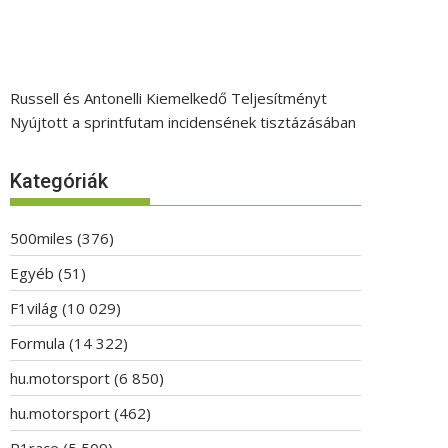
Russell és Antonelli Kiemelkedő Teljesítményt
Nyújtott a sprintfutam incidensének tisztázásában
Kategóriák
500miles
(376)
Egyéb
(51)
F1világ
(10 029)
Formula
(14 322)
hu.motorsport
(6 850)
hu.motorsport
(462)
P1race
(5 509)