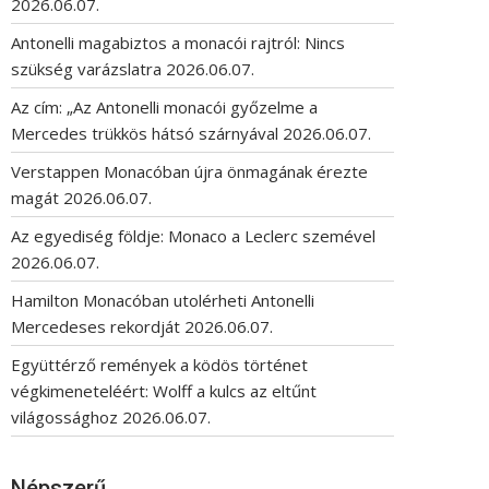
2026.06.07.
Antonelli magabiztos a monacói rajtról: Nincs
szükség varázslatra
2026.06.07.
Az cím: „Az Antonelli monacói győzelme a
Mercedes trükkös hátsó szárnyával
2026.06.07.
Verstappen Monacóban újra önmagának érezte
magát
2026.06.07.
Az egyediség földje: Monaco a Leclerc szemével
2026.06.07.
Hamilton Monacóban utolérheti Antonelli
Mercedeses rekordját
2026.06.07.
Együttérző remények a ködös történet
végkimeneteléért: Wolff a kulcs az eltűnt
világossághoz
2026.06.07.
Népszerű