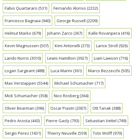
Fabio Quartararo
(531)
Fernando Alonso
(2232)
Francesco Bagnaia
(940)
George Russell
(2209)
Helmut Marko
(679)
Johann Zarco
(367)
Kalle Rovanpera
(416)
Kevin Magnussen
(507)
Kimi Antonelli
(373)
Lance Stroll
(926)
Lando Norris
(3010)
Lewis Hamilton
(3927)
Liam Lawson
(716)
Logan Sargeant
(488)
Luca Marini
(361)
Marco Bezzecchi
(505)
Max Verstappen
(5544)
Michael Schumacher
(717)
Mick Schumacher
(358)
Nico Rosberg
(364)
Oliver Bearman
(396)
Oscar Piastri
(2007)
Ott Tanak
(388)
Pedro Acosta
(443)
Pierre Gasly
(793)
Sebastian Vettel
(749)
Sergio Perez
(1431)
Thierry Neuville
(559)
Toto Wolff
(970)