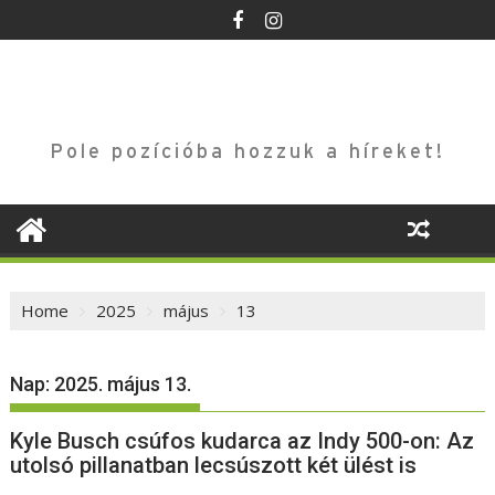
Skip
to
content
Pole pozícióba hozzuk a híreket!
Home
2025
május
13
Nap:
2025. május 13.
Kyle Busch csúfos kudarca az Indy 500-on: Az
utolsó pillanatban lecsúszott két ülést is