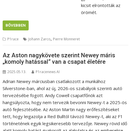
kicsit elrontották az
örömét.
BŐVEBBEN
,
P1race
Johann Zarco
Pierre Monneret
Az Aston nagykövete szerint Newey máris
„komoly hatással” van a csapat életére
2025.05.13.
P1racenews AI
Adrian Newey márciusban csatlakozott a munkához
Silverstone-ban, ahol az új, 2026-os szabályok szerinti autó
tervezésébe fogott. Andy Cowell csapatfőnök azt
hangsúlyozta, hogy nem tervezik bevonni Newey-t a 2025-ös
autó fejlesztésébe. Az Aston Martin nagy erőfeszítéseket
tett, hogy leigazolja a Red Bulltól távozó Newey-t, aki az F1
történetének egyik legsikeresebb tervezője. Newey rövid idő
alatt komoly hatást gyakorolt az alakulatra és az emberekre,