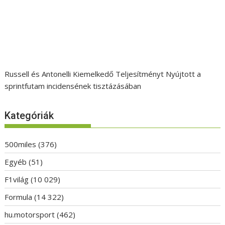
Russell és Antonelli Kiemelkedő Teljesítményt Nyújtott a
sprintfutam incidensének tisztázásában
Kategóriák
500miles
(376)
Egyéb
(51)
F1világ
(10 029)
Formula
(14 322)
hu.motorsport
(462)