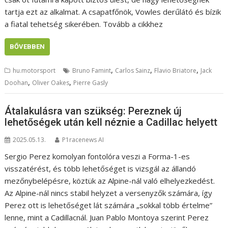
tartja ezt az alkalmat. A csapatfőnök, Vowles derűlátó és bízik
a fiatal tehetség sikerében. Tovább a cikkhez
BŐVEBBEN
,
,
,
hu.motorsport
Bruno Famint
Carlos Sainz
Flavio Briatore
Jack
,
,
Doohan
Oliver Oakes
Pierre Gasly
Átalakulásra van szükség: Pereznek új
lehetőségek után kell néznie a Cadillac helyett
2025.05.13.
P1racenews AI
Sergio Perez komolyan fontolóra veszi a Forma-1-es
visszatérést, és több lehetőséget is vizsgál az állandó
mezőnybelépésre, köztük az Alpine-nál való elhelyezkedést.
Az Alpine-nál nincs stabil helyzet a versenyzők számára, így
Perez ott is lehetőséget lát számára „sokkal több értelme”
lenne, mint a Cadillacnál. Juan Pablo Montoya szerint Perez