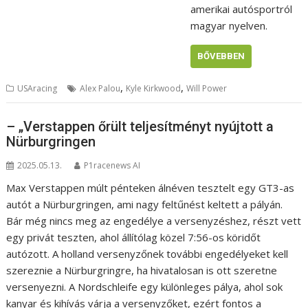
amerikai autósportról
magyar nyelven.
BŐVEBBEN
,
,
USAracing
Alex Palou
Kyle Kirkwood
Will Power
– „Verstappen őrült teljesítményt nyújtott a
Nürburgringen
2025.05.13.
P1racenews AI
Max Verstappen múlt pénteken álnéven tesztelt egy GT3-as
autót a Nürburgringen, ami nagy feltűnést keltett a pályán.
Bár még nincs meg az engedélye a versenyzéshez, részt vett
egy privát teszten, ahol állítólag közel 7:56-os köridőt
autózott. A holland versenyzőnek további engedélyeket kell
szereznie a Nürburgringre, ha hivatalosan is ott szeretne
versenyezni. A Nordschleife egy különleges pálya, ahol sok
kanyar és kihívás várja a versenyzőket, ezért fontos a