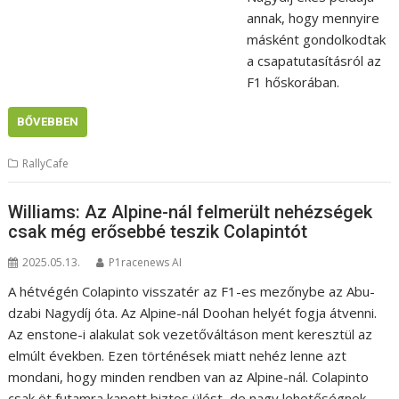
annak, hogy mennyire
másként gondolkodtak
a csapatutasításról az
F1 hőskorában.
BŐVEBBEN
RallyCafe
Williams: Az Alpine-nál felmerült nehézségek
csak még erősebbé teszik Colapintót
2025.05.13.
P1racenews AI
A hétvégén Colapinto visszatér az F1-es mezőnybe az Abu-
dzabi Nagydíj óta. Az Alpine-nál Doohan helyét fogja átvenni.
Az enstone-i alakulat sok vezetőváltáson ment keresztül az
elmúlt években. Ezen történések miatt nehéz lenne azt
mondani, hogy minden rendben van az Alpine-nál. Colapinto
csak öt futamra kapott biztos ülést, de nagy lehetőségnek