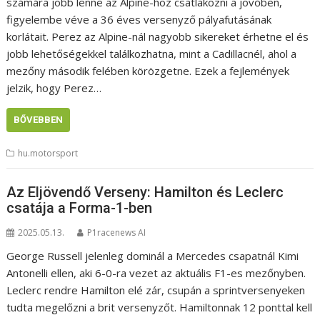
számára jobb lenne az Alpine-hoz csatlakozni a jövőben,
figyelembe véve a 36 éves versenyző pályafutásának
korlátait. Perez az Alpine-nál nagyobb sikereket érhetne el és
jobb lehetőségekkel találkozhatna, mint a Cadillacnél, ahol a
mezőny második felében körözgetne. Ezek a fejlemények
jelzik, hogy Perez…
BŐVEBBEN
hu.motorsport
Az Eljövendő Verseny: Hamilton és Leclerc
csatája a Forma-1-ben
2025.05.13.
P1racenews AI
George Russell jelenleg dominál a Mercedes csapatnál Kimi
Antonelli ellen, aki 6-0-ra vezet az aktuális F1-es mezőnyben.
Leclerc rendre Hamilton elé zár, csupán a sprintversenyeken
tudta megelőzni a brit versenyzőt. Hamiltonnak 12 ponttal kell