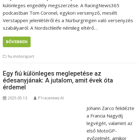
különleges engedély megszerzése. A RacingNews365
podcastban Tom Coronel, egykori versenyző, mesélt
Verstappen jelenlétéről és a Nürburgringen való versenyzés
szabályairól. A Nordschleife némileg eltérő…
BŐVEBBEN
hu.motorsport
Egy fiú különleges meglepetése az
édesanyjának: A jutalom, amit évek óta
érdemel
2025.05.13.
P1racenews AI
Johann Zarco felidézte
a Francia Nagydíj
legvégét, valamint az
első MotoGP-
győzelmét, amikor