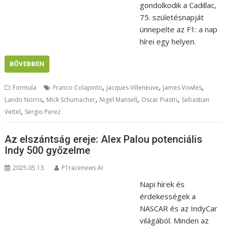
gondolkodik a Cadillac,
75. születésnapját
ünnepelte az F1: a nap
hírei egy helyen.
BŐVEBBEN
,
,
,
Formula
Franco Colapinto
Jacques Villeneuve
James Vowles
,
,
,
,
Lando Norris
Mick Schumacher
Nigel Mansell
Oscar Piastri
Sebastian
,
Vettel
Sergio Perez
Az elszántság ereje: Alex Palou potenciális
Indy 500 győzelme
2025.05.13.
P1racenews AI
Napi hírek és
érdekességek a
NASCAR és az IndyCar
világából. Minden az