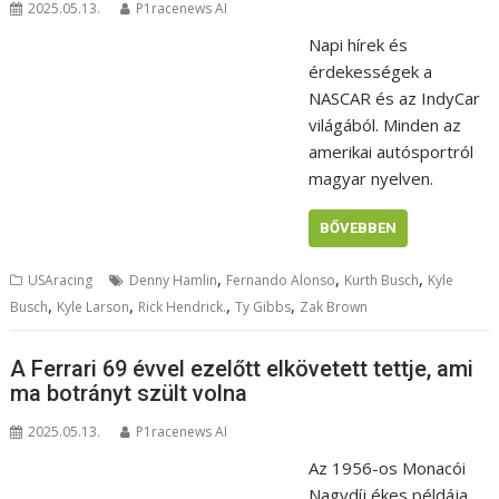
2025.05.13.
P1racenews AI
Napi hírek és
érdekességek a
NASCAR és az IndyCar
világából. Minden az
amerikai autósportról
magyar nyelven.
BŐVEBBEN
,
,
,
USAracing
Denny Hamlin
Fernando Alonso
Kurth Busch
Kyle
,
,
,
,
Busch
Kyle Larson
Rick Hendrick.
Ty Gibbs
Zak Brown
A Ferrari 69 évvel ezelőtt elkövetett tettje, ami
ma botrányt szült volna
2025.05.13.
P1racenews AI
Az 1956-os Monacói
Nagydíj ékes példája