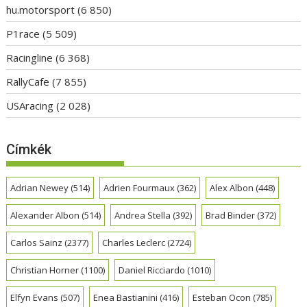
hu.motorsport
(6 850)
P1race
(5 509)
Racingline
(6 368)
RallyCafe
(7 855)
USAracing
(2 028)
Címkék
Adrian Newey
(514)
Adrien Fourmaux
(362)
Alex Albon
(448)
Alexander Albon
(514)
Andrea Stella
(392)
Brad Binder
(372)
Carlos Sainz
(2377)
Charles Leclerc
(2724)
Christian Horner
(1100)
Daniel Ricciardo
(1010)
Elfyn Evans
(507)
Enea Bastianini
(416)
Esteban Ocon
(785)