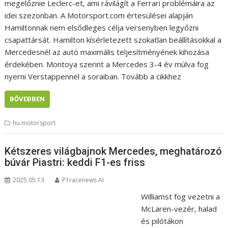
megelőznie Leclerc-et, ami rávilágít a Ferrari problémáira az
idei szezonban. A Motorsport.com értesülései alapján
Hamiltonnak nem elsődleges célja versenyben legyőzni
csapattársát. Hamilton kísérletezett szokatlan beállításokkal a
Mercedesnél az autó maximális teljesítményének kihozása
érdekében. Montoya szerint a Mercedes 3-4 év múlva fog
nyerni Verstappennel a soraiban. Tovább a cikkhez
BŐVEBBEN
hu.motorsport
Kétszeres világbajnok Mercedes, meghatározó
búvár Piastri: keddi F1-es friss
2025.05.13.
P1racenews AI
Williamst fog vezetni a
McLaren-vezér, halad
és pilótákon